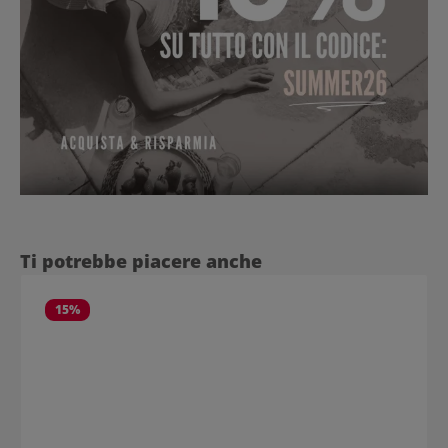
Salta la galleria dei prodotti
Ti potrebbe piacere anche
15
%