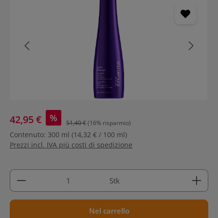
%
42,95 €
51,40 €
(16% risparmio)
Contenuto:
300 ml
(14,32 € / 100 ml)
Prezzi incl. IVA più costi di spedizione
Quantità del prodotto: inserisci la quantità deside
Stk
Nel carrello