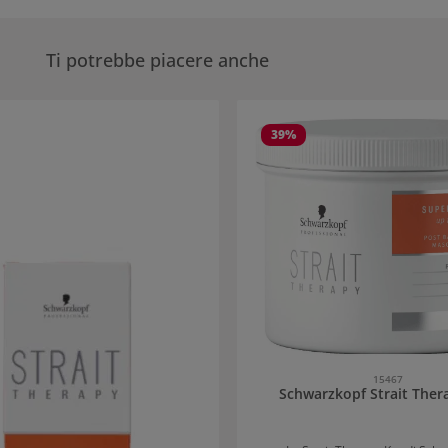
Ti potrebbe piacere anche
eria dei prodotti
39
%
15467
Schwarzkopf Strait Ther