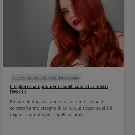
Bestes Shampoo für coloriertes Haar
I migliori shampoo per i capelli colorati: i nostri
favoriti!
Biondo platino, castano o rosso rame: i capelli
colorati hanno bisogno di cure. Qui scopri qual è il
miglior shampoo per capelli colorati.