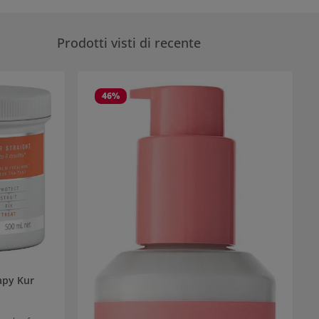
Prodotti visti di recente
46
%
apy Kur