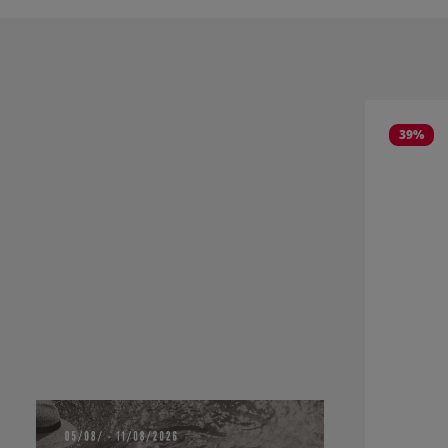
Salta la gall
39
%