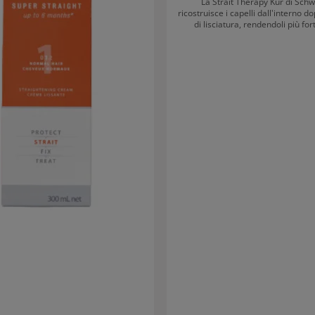
La Strait Therapy Kur di Sch
ricostruisce i capelli dall'interno d
di lisciatura, rendendoli più forti
complesso di ricostruzione vi
garantisce capelli sani e luminos
prevista come trattamento success
del programma in 4 fasi di Strait 
capello permanentemente liscio. Risultat
Capelli sani e rinforzati Per un risultato
permanente sono necessari anche
prodotti: Strait Therapy Protection Balancer
Spray, Strait Therapy Straightenin
o 2) e la Strait Therapy Neutralizz