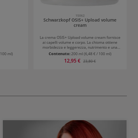
15062
Schwarzkopf OSIS+ Upload volume
cream
La crema OSIS+ Upload volume cream fornisce
ai capelli volume e corpo. La chioma ottiene
morbidezza e leggerezza, nutrimento e una
tenuta media. La crema volumizzante è ideale
 100 ml)
Contenuto:
200 ml
(6,48 € / 100 ml)
quando si asciugano i capelli con il phon o
Prezzo di vendita:
12,95 €
ormale:
Prezzo normale:
23,80 €
quando si lasciano asciugare i capelli all’aria.
Benefici: Controllo medio Capelli nutriti e
corposi Brillantezza setosa e morbidezza