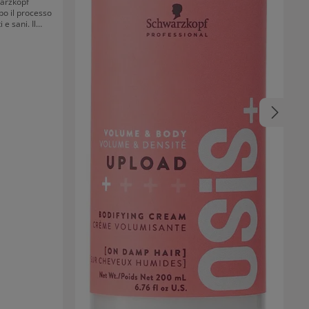
warzkopf
opo il processo
 e sani. Il
taminica
i. La cura è
ivo al punto 3
Therapy per un
o:
 i seguenti
g Cream (0, 1
azione latte.