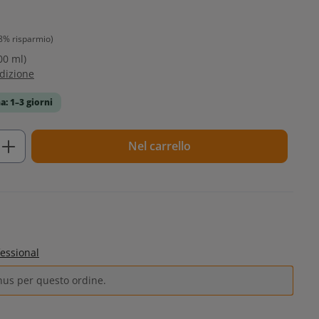
8% risparmio)
00 ml)
edizione
a: 1–3 giorni
tto: inserisci la quantità desiderata o u
Nel carrello
essional
nus per questo ordine.