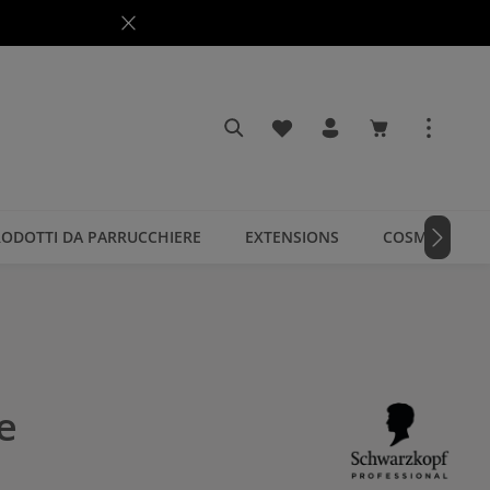
Hai 0 articoli nella lista dei
Il carrello cont
ODOTTI DA PARRUCCHIERE
EXTENSIONS
COSMETICI
e