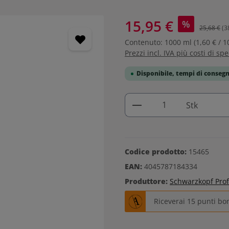
15,95 €
%
25,68 €
(3
Contenuto:
1000 ml
(1,60 € / 1
Prezzi incl. IVA più costi di sp
Disponibile, tempi di consegn
Quantità del prodo
Stk
Codice prodotto:
15465
EAN:
4045787184334
Produttore:
Schwarzkopf Prof
Riceverai 15 punti bo