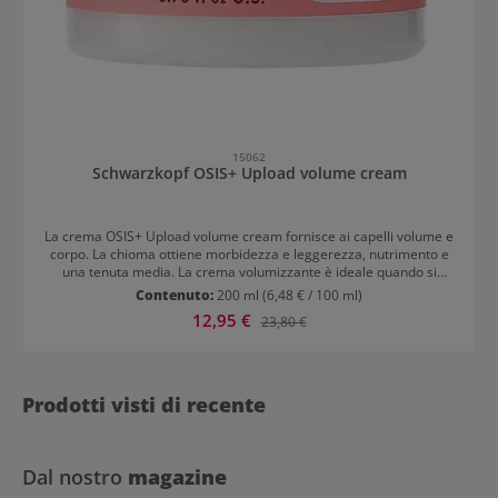
15062
Schwarzkopf OSIS+ Upload volume cream
La crema OSIS+ Upload volume cream fornisce ai capelli volume e
corpo. La chioma ottiene morbidezza e leggerezza, nutrimento e
una tenuta media. La crema volumizzante è ideale quando si
asciugano i capelli con il phon o quando si lasciano asciugare i
Contenuto:
200 ml
(6,48 € / 100 ml)
capelli all’aria. Benefici: Controllo medio Capelli nutriti e corposi
Prezzo di vendita:
12,95 €
Prezzo normale:
23,80 €
Brillantezza setosa e morbidezza
Prodotti visti di recente
Dal nostro
magazine