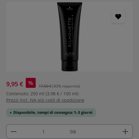
Salta la galleria di immagini
%
9,95 €
17,50 €
(43% risparmio)
Contenuto:
250 ml
(3,98 € / 100 ml)
Prezzi incl. IVA più costi di spedizione
Disponibile, tempi di consegna: 1–3 giorni
Quantità del prodotto: inserisci la quantità deside
Stk