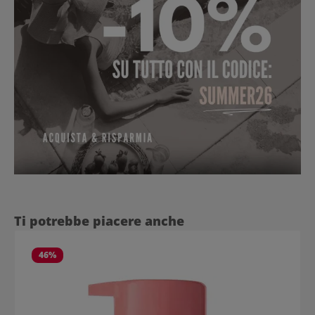
Salta la galleria dei prodotti
Ti potrebbe piacere anche
46
%