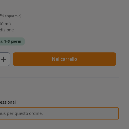
7% risparmio)
00 ml)
edizione
a: 1–3 giorni
tto: inserisci la quantità desiderata o u
Nel carrello
essional
nus per questo ordine.