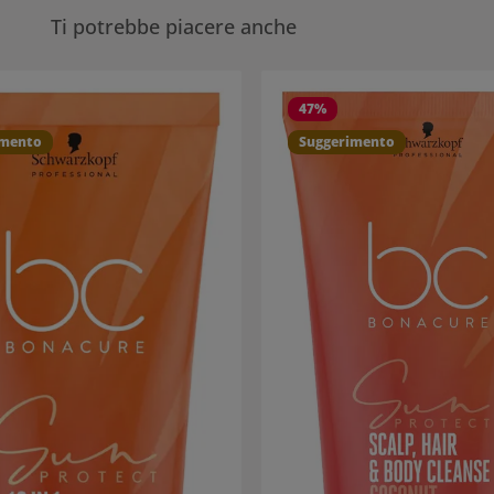
Ti potrebbe piacere anche
eria dei prodotti
47
%
imento
Suggerimento