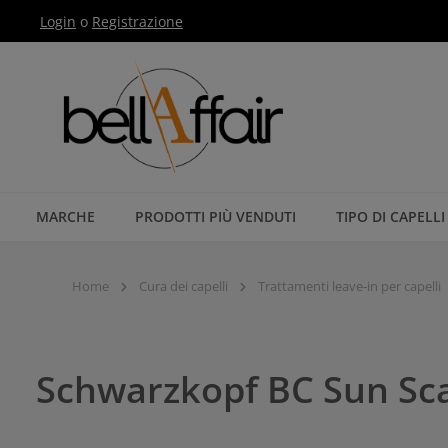
Login
o
Registrazione
Passa alla navigazione principale
MARCHE
PRODOTTI PIÙ VENDUTI
TIPO DI CAPELLI
Home
Cura dei capelli
Trattamenti leave-in per capelli
Schwarzkopf BC Sun Sca