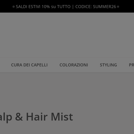
🔅SALDI ESTIVI 10% su TUTTO | CODICE: SUMMER26🔅
CURA DEI CAPELLI
COLORAZIONI
STYLING
PR
lp & Hair Mist