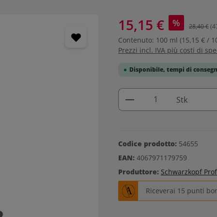
15,15 €
%
28,40 €
(4
Contenuto:
100 ml
(15,15 € / 1
Prezzi incl. IVA più costi di sp
Disponibile, tempi di consegn
Quantità del prodo
Stk
Codice prodotto:
54655
EAN:
4067971179759
Produttore:
Schwarzkopf Prof
Riceverai 15 punti bo