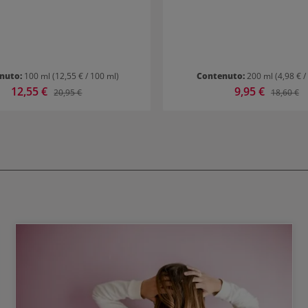
lte al giorno per curare le lunghezze
e le punte dei capelli.
nuto:
100 ml
(12,55 € / 100 ml)
Contenuto:
200 ml
(4,98 € /
Prezzo di vendita:
12,55 €
Prezzo di vendita:
9,95 €
Prezzo normale:
Prezzo n
20,95 €
18,60 €