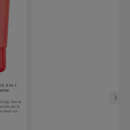
capelluto e capelli Schwarzkopf BC Sun Protect
Summer Fluid 10-in1 100 ml: Fluido
multifunzionale che protegge le lunghezze e le
punte dei capelli conferendo idratazione e
morbidezza BC Sun Protect 2 in 1 Treatment 75
ml: Trattamento per capelli che può essere
usato come Conditioner o come maschera per
capelli. Ripara i capelli in profondità. Elegante
pochette gratis
ct 3-in-1
eanse
Scalp, Hair &
osole per la
n-1 Scalp, Hair
i UV. Il cloro,
 stressare la