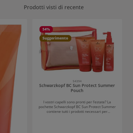
Prodotti visti di recente
54
%
Suggerimento
54394
Schwarzkopf BC Sun Protect Summer
Pouch
I vostri capelli sono pronti per l’estate? La
pochette Schwarzkopf BC Sun Protect Summer
contiene tutti i prodotti necessari per
proteggere i tuoi capelli dal sole e per
mantenerli sani e splendenti. Schwarzkopf BC
Sun Protect 3-in-1 Scalp, Hair & Body Cleanse
100 ml: Shampoo doposole per il corpo, cuoio