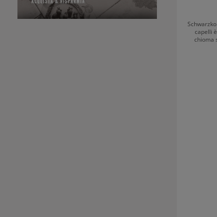
Schwarzkop
capelli 
chioma s
periodo est
cocco estra
protegg
pettinab
irresistibile. Il fluido 10-in-1 è multifunzion
viene fornit
comodo. 
permett
Protegge le
periodo
Schwarzko
Fluid I capelli, durante il periodo estivo, sono
esposti
Rischiano
difficili da pettinare. 
brillantezza Aumenta la pettinabil
morbidezza Protegge il color
rotture Contrasta l’effetto crespo Modo d’uso
Schwarzko
Fluid Applicare una piccola quantità di prodotto
sui capelli
posa e no