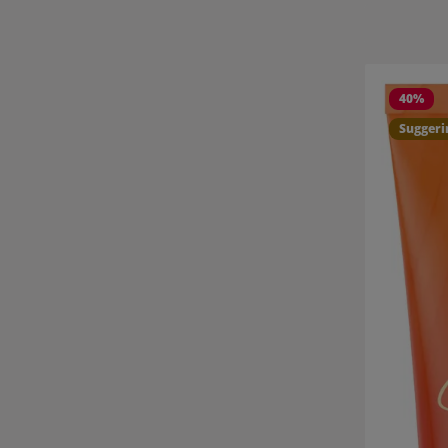
Salta la gall
40
%
Sugger