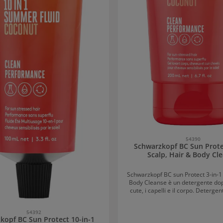
54390
Schwarzkopf BC Sun Prote
Scalp, Hair & Body Cl
Schwarzkopf BC sun Protect 3-in-1 
Body Cleanse è un detergente dop
cute, i capelli e il corpo. Detergente dopo sole
per i capelli e il cuoio capelluto 3-i
& Body Cleanse Soprattutto in estate i nostri
54392
capelli sono esposti al sole e ai ragg
kopf BC Sun Protect 10-in-1
l’acqua salata o la sabbia possono