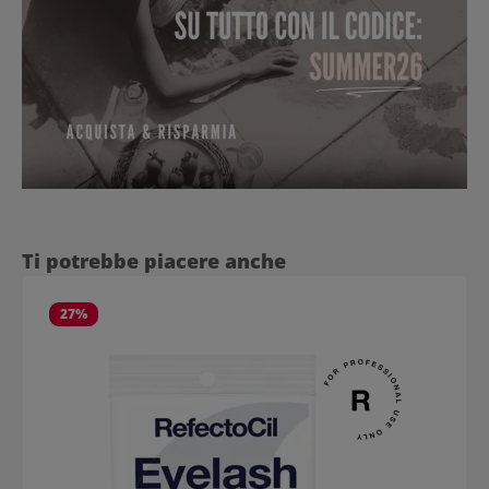
Salta la galleria dei prodotti
Ti potrebbe piacere anche
27
%