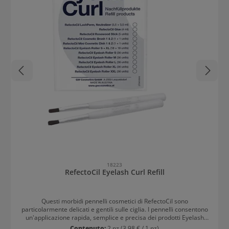
18223
RefectoCil Eyelash Curl Refill
Questi morbidi pennelli cosmetici di RefectoCil sono
particolarmente delicati e gentili sulle ciglia. I pennelli consentono
un'applicazione rapida, semplice e precisa dei prodotti Eyelash
Curl Refill sulle ciglia. La messa in piega delle ciglia diventa così
Contenuto:
2 pz
(3,98 € / 1 pz)