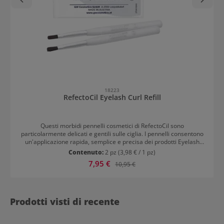
18223
RefectoCil Eyelash Curl Refill
Questi morbidi pennelli cosmetici di RefectoCil sono
particolarmente delicati e gentili sulle ciglia. I pennelli consentono
un'applicazione rapida, semplice e precisa dei prodotti Eyelash
Curl Refill sulle ciglia. La messa in piega delle ciglia diventa così
Contenuto:
2 pz
(3,98 € / 1 pz)
ancora più facile. La curvatura sottile delle ciglia rimane intatta fino
Prezzo di vendita:
7,95 €
Prezzo normale:
10,95 €
a sei settimane. Pennello cosmetico RefectoCil Eyelash Curl Refill in
due varianti La confezione contiene due pennelli. Uno per
Lashperm Nr. 1 e uno per il Neutralizer Nr. 2. Lo sviluppatore e il
neutralizzatore vengono applicati uno dopo l'altro e non mescolati
tra loro.
Prodotti visti di recente