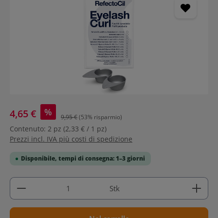
%
4,65 €
9,95 €
(53% risparmio)
Contenuto:
2 pz
(2,33 € / 1 pz)
Prezzi incl. IVA più costi di spedizione
Disponibile, tempi di consegna: 1–3 giorni
Quantità del prodotto: inserisci la quantità deside
Stk