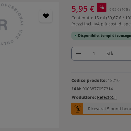
5,95 €
%
9,95 €
(40% r
Contenuto:
15 ml
(39,67 € / 10
Prezzi incl. IVA più costi di sp
Disponibile, tempi di consegn
Quantità del prodo
Stk
Codice prodotto:
18210
EAN:
9003877057314
Produttore:
RefectoCil
Riceverai 5 punti bon