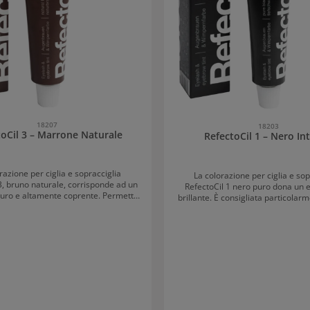
18207
18203
toCil 3 – Marrone Naturale
RefectoCil 1 – Nero In
razione per ciglia e sopracciglia
La colorazione per ciglia e sop
3, bruno naturale, corrisponde ad un
RefectoCil 1 nero puro dona un e
uro e altamente coprente. Permette
brillante. È consigliata particolarm
e un look naturale ed è ideale per le
coloro che hanno i capelli castani s
sopracciglia scure. La tonalità naturale
ciglia diventano più lunghe e appai
alle ciglia e sopracciglia un colore
per uno sguardo intenso e pro
e profondo. Le ciglia ottengono un
colorazione per ciglia e sopraccigli
 folto e sembrano più lunghe: per uno
all’acqua con una durata fino a 
ntenso con ciglia perfette e folte.
Modo d’uso RefectoCil 1 – ner
Cil 3 – colore marrone naturale è
Detergere il contorno occhi con l
e con tutte le altre sette nuance di
micellare o l’acqua salina. Applic
 Una tonalità particolarmente bella si
protettiva e i Silicone Pads Prima
nuance viene mescolata con marrone
dell’applicazione, miscelare la co