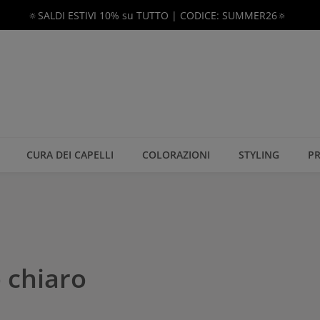
🔅SALDI ESTIVI 10% su TUTTO | CODICE: SUMMER26🔅
CURA DEI CAPELLI
COLORAZIONI
STYLING
PR
o chiaro