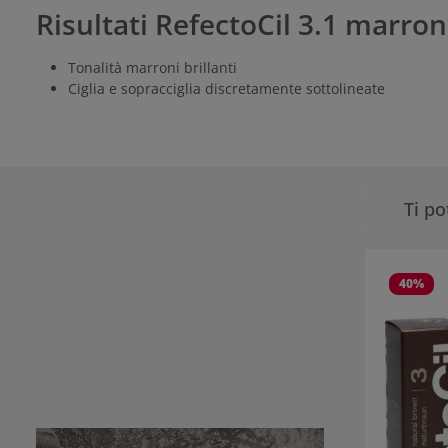
Risultati RefectoCil 3.1 marro
Tonalità marroni brillanti
Ciglia e sopracciglia discretamente sottolineate
Ti p
Salta la gall
40
%