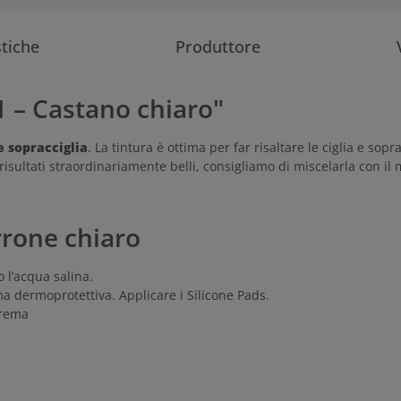
stiche
Produttore
.1 – Castano chiaro"
e sopracciglia
. La tintura è ottima per far risaltare le ciglia e sopr
 risultati straordinariamente belli, consigliamo di miscelarla con i
rrone chiaro
 l’acqua salina.
ma dermoprotettiva. Applicare i Silicone Pads.
crema