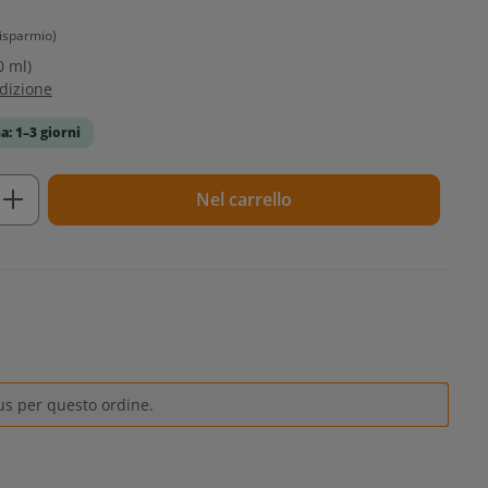
isparmio)
0 ml)
edizione
a: 1–3 giorni
tto: inserisci la quantità desiderata o u
Nel carrello
us per questo ordine.