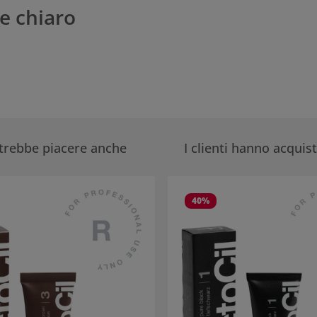
ne chiaro
otrebbe piacere anche
I clienti hanno acquis
eria dei prodotti
40
%