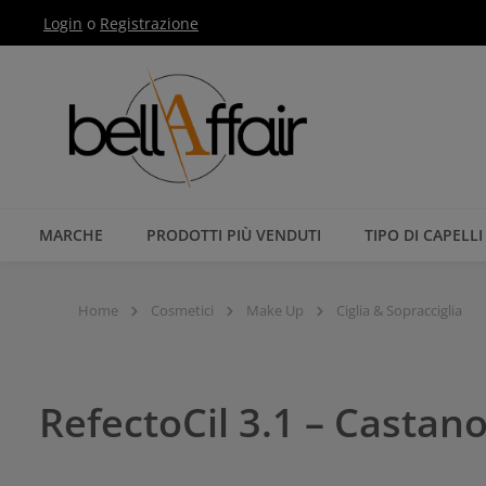
Login
o
Registrazione
Passa alla navigazione principale
MARCHE
PRODOTTI PIÙ VENDUTI
TIPO DI CAPELLI
Home
Cosmetici
Make Up
Ciglia & Sopracciglia
RefectoCil 3.1 – Castan