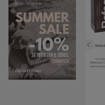
Refec
La colo
RefectoCil 
marrone sc
di ottener
ciglia e le 
fornisce 
intenso 
aspetto più
sguardo i
Refecto
miscelabil
RefectoCil.
crea se la 