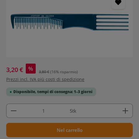
%
3,20 €
3,80 €
(16% risparmio)
Prezzi incl. IVA più costi di spedizione
Disponibile, tempi di consegna: 1–3 giorni
Quantità del prodotto: inserisci la quantità deside
Stk
Nel carrello