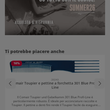
Salta la galleria dei prodotti
Ti potrebbe piacere anche
16
%
20243
Comair Toupier e pettine a forchetta 301 Blue Profi-
Line
Il Comair Toupier und Gabelkamm 301 Blue Profi-Line è
particolarmente robusto. È ideale per acconciature raccolte e
Toupier. Il pettine a denti fini rende il Toupier facile da eseguire.
Con l'aiuto del Gabelkamm, i capelli toupiati possono essere