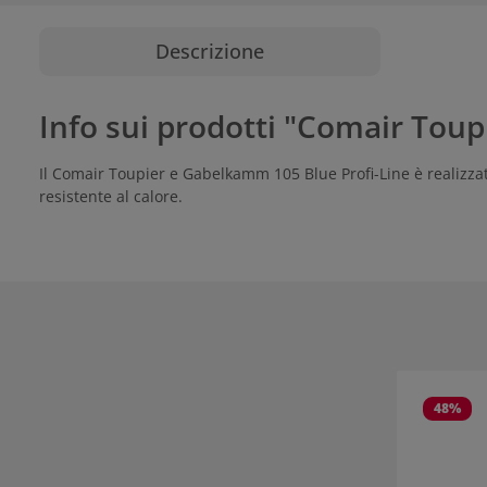
Descrizione
Info sui prodotti "Comair Toupi
Il Comair Toupier e Gabelkamm 105 Blue Profi-Line è realizzato
resistente al calore.
Salta la gall
48
%