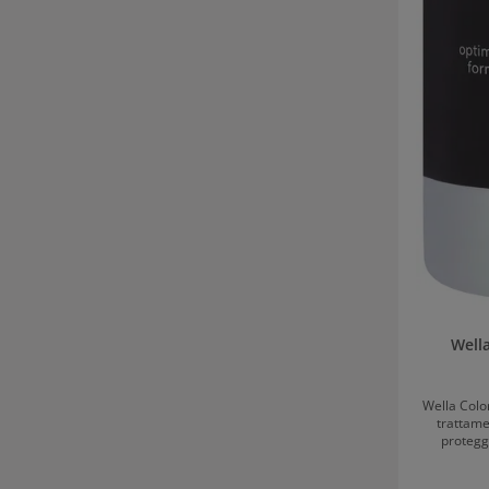
Wella
Wella Colo
trattame
protegge
ossid
permanenti)