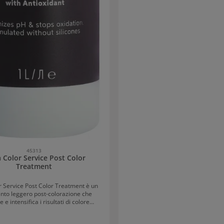
45313
 Color Service Post Color
Treatment
r Service Post Color Treatment è un
nto leggero post-colorazione che
 e intensifica i risultati di colore
ativi (sia demi-permanenti che
. La trattamento di ritocco colore è