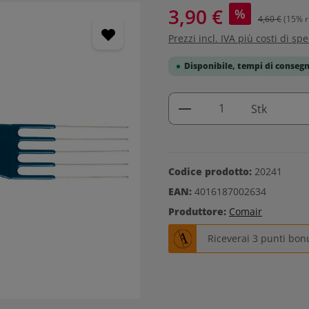
3,90 €
%
4,60 €
(15% r
Prezzi incl. IVA più costi di sp
Disponibile, tempi di consegn
Quantità del prodo
Stk
Codice prodotto:
20241
EAN:
4016187002634
Produttore:
Comair
Riceverai 3 punti bon