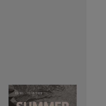
ottimizzat
colori Wella
e garantisc
lisci, luc
Applicare su
lasciare i
bene e 