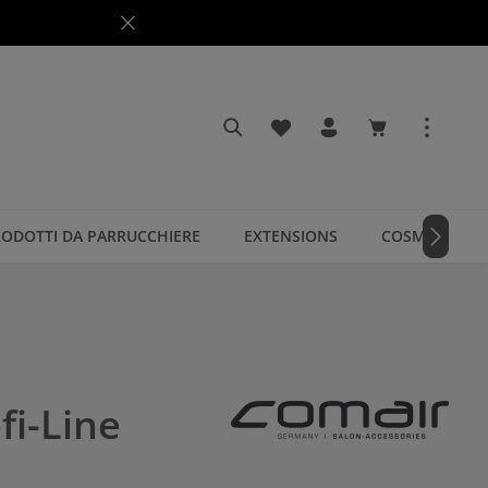
Hai 0 articoli nella lista dei
Il carrello cont
ODOTTI DA PARRUCCHIERE
EXTENSIONS
COSMETICI
fi-Line