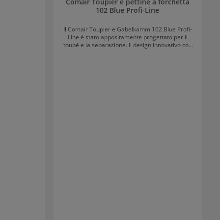
Comair Toupier e pettine a forchetta
102 Blue Profi-Line
Il Comair Toupier e Gabelkamm 102 Blue Profi-
Line è stato appositamente progettato per il
toupé e la separazione. Il design innovativo con
due file di denti di larghezza diversa consente
una separazione precisa e più volume, pienezza
e texture in un attimo. Adatto a tutte le
lunghezze e tipi di capelli.