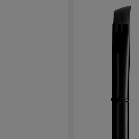
o per la cura dei capelli trattati con
. Neutralizza i residui di ossidazione
e stabilità del colore oltre a capelli
enti. Senza Silicones, pH bilanciato.
i capelli umidi dopo la colorazione e
n posa tra 3 e 5 minuti. Risciacquare
procedere con una maschera o un
balsamo.