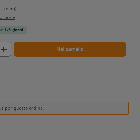
isparmio)
edizione
a: 1–3 giorni
tto: inserisci la quantità desiderata o u
Nel carrello
us per questo ordine.