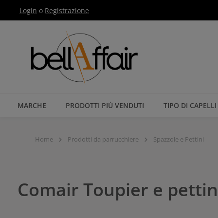
Login
o
Registrazione
Passa alla navigazione principale
MARCHE
PRODOTTI PIÙ VENDUTI
TIPO DI CAPELLI
Home
Prodotti da parrucchiere
Spazzole e Pettini
Comair Toupier e pettin