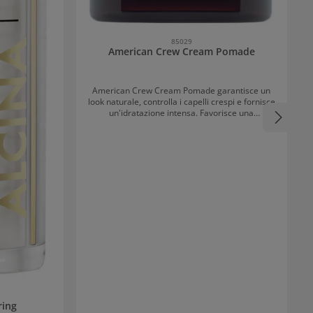
85029
American Crew Cream Pomade
American Crew Cream Pomade garantisce un
look naturale, controlla i capelli crespi e fornisce
un'idratazione intensa. Favorisce una
definizione testurizzata dello styling e combatte
l'effetto crespo. Inoltre, gli ingredienti nutrienti
contribuiscono a capelli dall'aspetto sano.
Applicazione di American Crew Cream Pomade
Se si desidera una definizione strutturata e un
finish naturale, questa pomade è ideale.
Distribuire una piccola quantità sui capelli
asciutti o tamponati e modellare come
desiderato.
ring