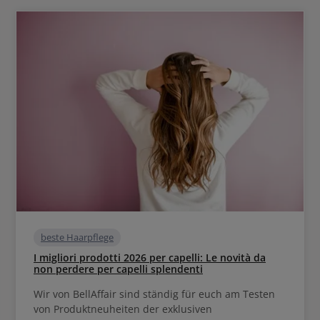
beste Haarpflege
I migliori prodotti 2026 per capelli: Le novità da
non perdere per capelli splendenti
Wir von BellAffair sind ständig für euch am Testen
von Produktneuheiten der exklusiven