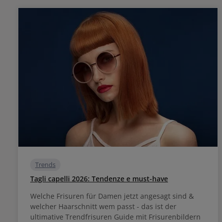
Trends
Tagli capelli 2026: Tendenze e must-have
Welche Frisuren für Damen jetzt angesagt sind &
welcher Haarschnitt wem passt - das ist der
ultimative Trendfrisuren Guide mit Frisurenbildern