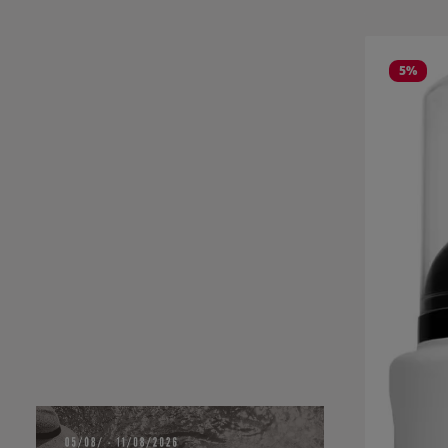
Salta la gall
5
%