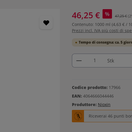
46,25 €
%
47,25 €
(2
Contenuto:
1000 ml
(4,63 € / 1
Prezzi incl. IVA più costi di sp
Tempo di consegna: ca. 5 gior
Quantità del prodo
Stk
Codice prodotto:
17966
EAN:
4064666044446
Produttore:
Nioxin
Riceverai 46 punti bo