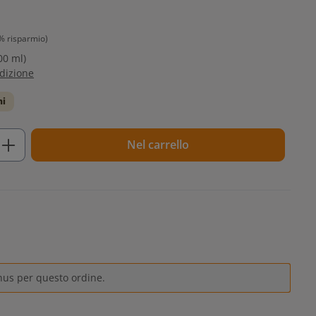
% risparmio)
00 ml)
edizione
ni
tto: inserisci la quantità desiderata o u
Nel carrello
nus per questo ordine.