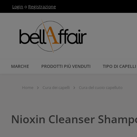
Login
o
Registrazione
Passa alla navigazione principale
MARCHE
PRODOTTI PIÙ VENDUTI
TIPO DI CAPELLI
Home
Cura dei capelli
Cura del cuoio capelluto
Nioxin Cleanser Shamp