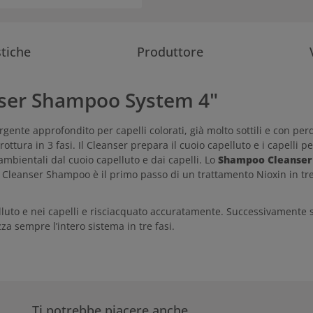
stiche
Produttore
anser Shampoo System 4"
nte approfondito per capelli colorati, già molto sottili e con perd
 rottura in 3 fasi. Il Cleanser prepara il cuoio capelluto e i capelli
ambientali dal cuoio capelluto e dai capelli. Lo
Shampoo Cleanser
n Cleanser Shampoo è il primo passo di un trattamento Nioxin in tre f
o e nei capelli e risciacquato accuratamente. Successivamente si ap
izza sempre l’intero sistema in tre fasi.
Ti potrebbe piacere anche