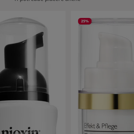
eria dei prodotti
25
%