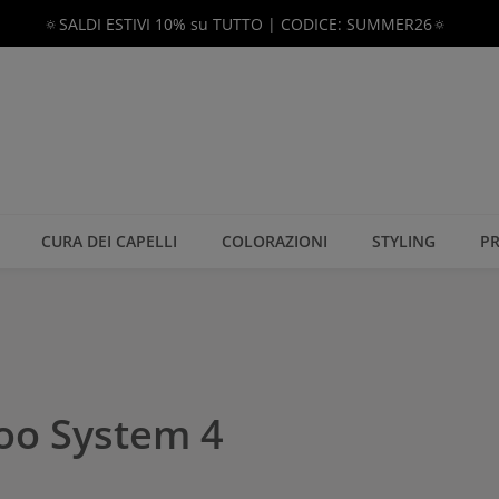
🔅SALDI ESTIVI 10% su TUTTO | CODICE: SUMMER26🔅
CURA DEI CAPELLI
COLORAZIONI
STYLING
PR
oo System 4