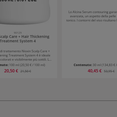
Lo Alcina Serum contouring garant
avanzata, un aspetto della pelle
tonico. I contorni del viso risultano l
tatto che visivamente. Le linee 
vengono ridotte. Si favorisce la p
collagene naturale della pelle. Modo d'uso di
90129
Scalp Care + Hair Thickening
Alcina Serum contouring Applicare al mattino
Treatment System 4
e/o alla sera sulla pelle del vis
Successivamente, applicare una 
 di trattamento Nioxin Scalp Care +
kening Treatment System 4 è ideale
 colorati e visibilmente più sottili. La
ggera rinfresca il cuoio capelluto e
nuto:
100 ml
(20,50 € / 100 ml)
Contenuto:
30 ml
(134,83 € 
sce immediatamente più volume,
Prezzo di vendita:
20,50 €
Prezzo di vendita:
40,45 €
Prezzo normale:
Prezzo n
21,50 €
53,95 €
iù pienezza a ogni singolo capello.
 passaggio nel sistema Nioxin a tre
trattamento rinforza la struttura dei
rotegge efficacemente dalla rottura.
apelli più pieni e più forti, mentre
ntemporaneamente il cute. Perfetto
desidera capelli sani e voluminosi.