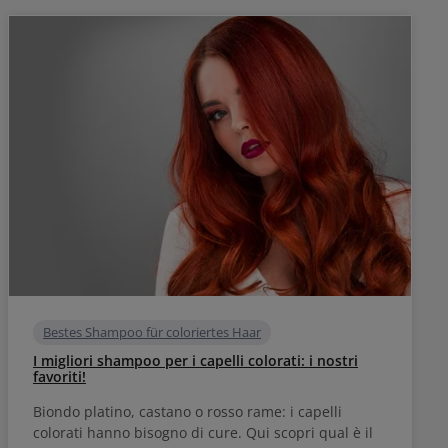
Bestes Shampoo für coloriertes Haar
I migliori shampoo per i capelli colorati: i nostri
favoriti!
Biondo platino, castano o rosso rame: i capelli
colorati hanno bisogno di cure. Qui scopri qual è il