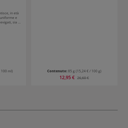
isce, in età
 uniforme e
evigati, sia al
e le rughe
roduzione di
o pulita.
crema viso.
/ 100 ml)
Contenuto:
85 g
(15,24 € / 100 g)
Prezzo di vendita:
12,95 €
ormale:
Prezzo normale:
26,60 €