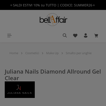
🔅SALDI ESTIVI 10% su TUTTO | CODICE: SUMMER26🔅
nuto principale
Hai 0 articoli nella 
Il car
Home
Cosmetici
Make Up
Smalto per unghie
Juliana Nails Diamond Allround Gel
Clear