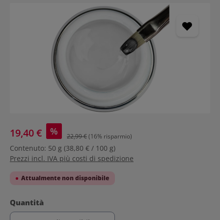
Salta la galleria di immagini
%
19,40 €
22,99 €
(16% risparmio)
Contenuto:
50 g
(38,80 € / 100 g)
Prezzi incl. IVA più costi di spedizione
Attualmente non disponibile
Seleziona
Quantità