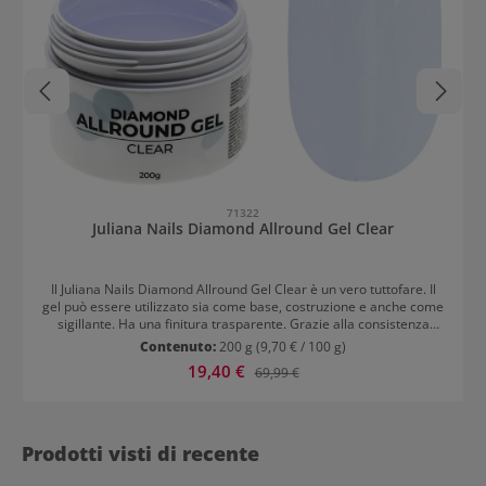
71322
Juliana Nails Diamond Allround Gel Clear
Il Juliana Nails Diamond Allround Gel Clear è un vero tuttofare. Il
gel può essere utilizzato sia come base, costruzione e anche come
sigillante. Ha una finitura trasparente. Grazie alla consistenza
media, si lavora con estrema facilità. È auto-livellante, quindi
Contenuto:
200 g
(9,70 € / 100 g)
richiede meno limatura. Diamond Allround Gel Clear aderisce
Prezzo di vendita:
19,40 €
Prezzo normale:
69,99 €
particolarmente bene. Juliana Nails Diamond Allround Gel Clear: un
gel per ogni esigenza Sta a te decidere. Il gel 3-in-1 può essere
utilizzato per rinforzare l'unghia naturale e per allungamenti con
tips o maschere modellanti.
Prodotti visti di recente