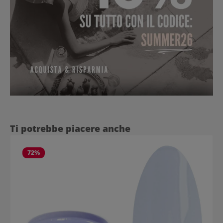
Salta la galleria dei prodotti
Ti potrebbe piacere anche
72
%