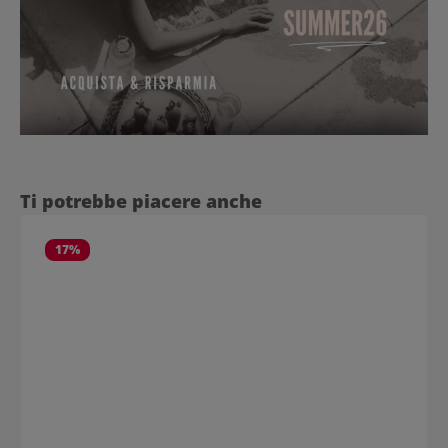
Salta la galleria dei prodotti
Ti potrebbe piacere anche
17
%