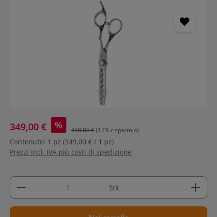
Salta la galleria di immagini
%
349,00 €
418,80 €
(17% risparmio)
Contenuto:
1 pz
(349,00 € / 1 pz)
Prezzi incl. IVA più costi di spedizione
Quantità del prodotto: inserisci la quantità deside
Stk