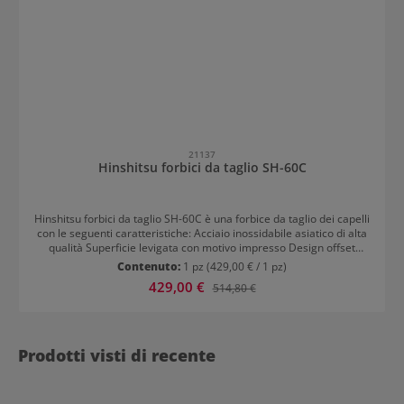
21137
Hinshitsu forbici da taglio SH-60C
Hinshitsu forbici da taglio SH-60C è una forbice da taglio dei capelli
con le seguenti caratteristiche: Acciaio inossidabile asiatico di alta
qualità Superficie levigata con motivo impresso Design offset
Affilatura a incavo (convessa) / Slice Sistema di regolazione con
Contenuto:
1 pz
(429,00 € / 1 pz)
vite regolabile Anello per le dita forgiato Stopper in gomma
Prezzo di vendita:
429,00 €
Prezzo normale:
514,80 €
integrato Per destrorsi
Prodotti visti di recente