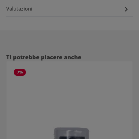
Valutazioni
Salta la galleria dei prodotti
Ti potrebbe piacere anche
7
%