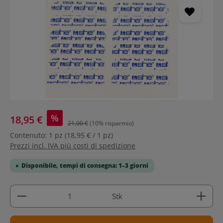
%
18,95 €
21,00 €
(10% risparmio)
Contenuto:
1 pz
(18,95 € / 1 pz)
Prezzi incl. IVA più costi di spedizione
Disponibile, tempi di consegna: 1–3 giorni
Quantità del prodotto: inserisci la quantità deside
Stk