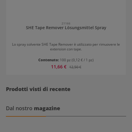
21166
SHE Tape Remover Lösungsmittel Spray
Lo spray solvente SHE Tape Remover è utilizzato per rimuovere le
extension con tape.
Contenuto:
100 pz
(0,12 € / 1 pz)
Prezzo di vendita:
11,66 €
Prezzo normale:
12,50 €
Prodotti visti di recente
Dal nostro
magazine