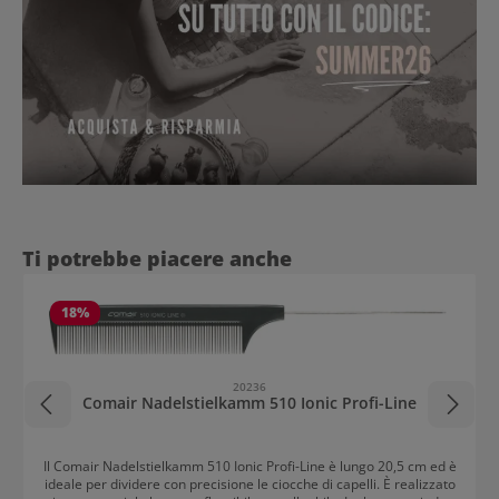
Salta la galleria dei prodotti
Ti potrebbe piacere anche
18
%
20236
Comair Nadelstielkamm 510 Ionic Profi-Line
Il Comair Nadelstielkamm 510 Ionic Profi-Line è lungo 20,5 cm ed è
ideale per dividere con precisione le ciocche di capelli. È realizzato