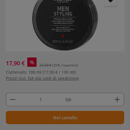
%
17,90 €
22,50 €
(20% risparmio)
Contenuto:
100 ml
(17,90 € / 100 ml)
Prezzi incl. IVA più costi di spedizione
Quantità del prodotto: inserisci la quantità deside
Stk
Nel carrello