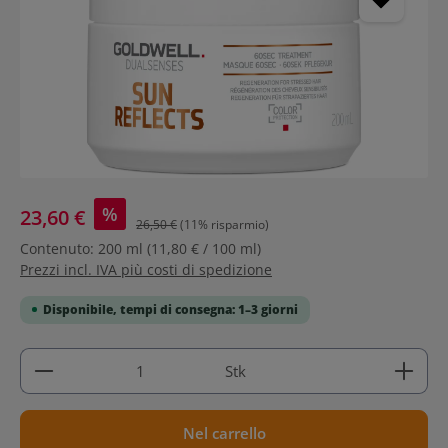
%
23,60 €
26,50 €
(11% risparmio)
Contenuto:
200 ml
(11,80 € / 100 ml)
Prezzi incl. IVA più costi di spedizione
Disponibile, tempi di consegna: 1–3 giorni
Quantità del prodotto: inserisci la quantità deside
Stk
Nel carrello