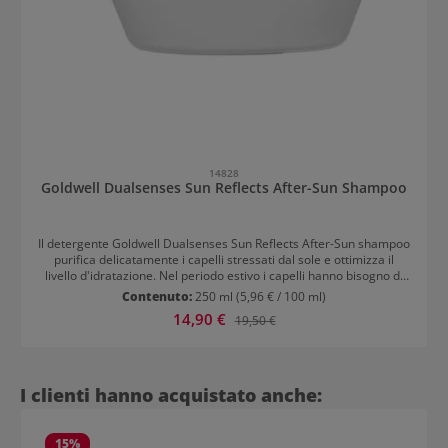
14828
Goldwell Dualsenses Sun Reflects After-Sun Shampoo
Il detergente Goldwell Dualsenses Sun Reflects After-Sun shampoo
purifica delicatamente i capelli stressati dal sole e ottimizza il
livello d'idratazione. Nel periodo estivo i capelli hanno bisogno di
tanto nutrimento e di un’idratazione extra per mantenere la loro
Contenuto:
250 ml
(5,96 € / 100 ml)
morbidezza e vitalità. Il purificante doposole di Goldwell è
Prezzo di vendita:
14,90 €
Prezzo normale:
19,50 €
arricchito con una formula all‘avanguardia che contiene il
pantenolo calmante e offre una protezione efficace dai raggi UV.
Lo shampoo rigenerante rimuove la salsedine, il cloro e i residui di
prodotto e aiuta la chioma ad ottenere una lucentezza brillante e
vitale.
Salta la galleria dei prodotti
I clienti hanno acquistato anche:
15
%