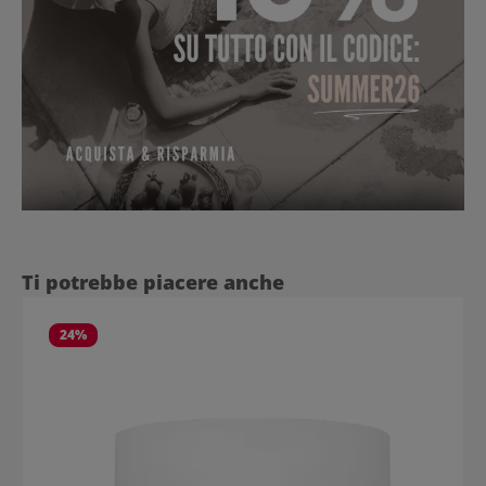
Salta la galleria dei prodotti
Ti potrebbe piacere anche
24
%