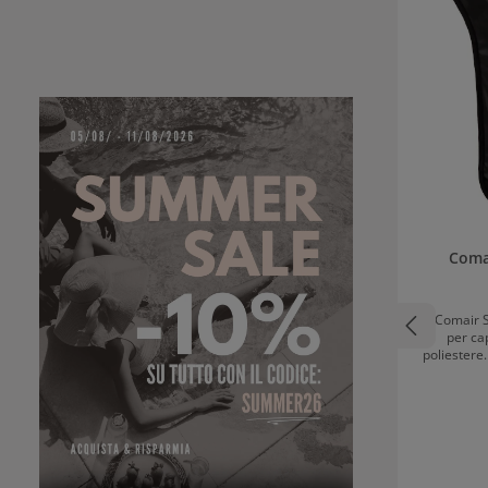
Comai
Il Comair 
per cap
poliestere
leggero, 
zona d
posteriore 
l'ingresso 
del clien
capell