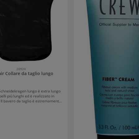
20924
r Collare da taglio lungo
Schneidekragen lungo è extra lungo
elli più lunghi ed è realizzato in
. Il bavero da taglio è estremamente
ma grazie alle piastre di peso nella
elle spalle non scivola. La parte
è rivestita in gomma, che impedisce
dell'acqua e garantisce che le spalle
te rimangano asciutte. Per evitare
i volanti, il bavero è antistatico.