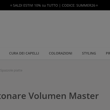
🔅SALDI ESTIVI 10% su TUTTO | CODICE: SUMMER26🔅
CURA DEI CAPELLI
COLORAZIONI
STYLING
PR
Spazzole piatte
otonare Volumen Master