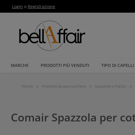
Login
o
Registrazione
Passa alla navigazione principale
MARCHE
PRODOTTI PIÙ VENDUTI
TIPO DI CAPELLI
Home
Prodotti da parrucchiere
Spazzole e Pettini
Comair Spazzola per c