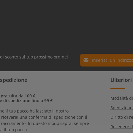
Indirizzo e-mail*
% di sconto sul tuo prossimo ordine!
Protez. dati
I campi contrassegnati con
 spedizione
Ulterior
Selezionando continua confe
obbligatori.
informativa sulla
protezion
nostri
termini e condizioni 
 gratuita da 100 €
Modalità d
e di spedizione fino a 99 €
Spedizione
he il tuo pacco ha lasciato il nostro
riceverai una conferma di spedizione con il
Diritto di r
tracciamento. In questo modo saprai sempre
Recedere d
a il tuo pacco.