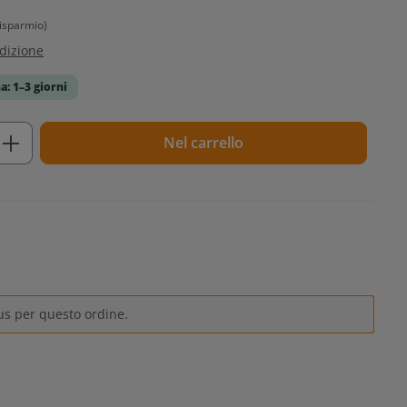
isparmio)
edizione
a: 1–3 giorni
tto: inserisci la quantità desiderata o u
Nel carrello
us per questo ordine.