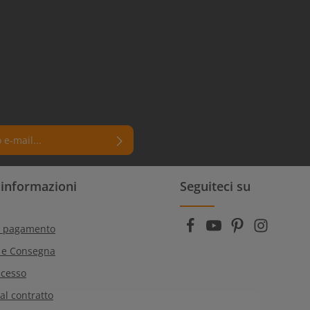
 un asterisco (*) sono campi
i informazioni
Seguiteci su
rmi di aver letto la nostra
e dei dati
e di aver accettato i
generali
.
i pagamento
 e Consegna
ecesso
al contratto