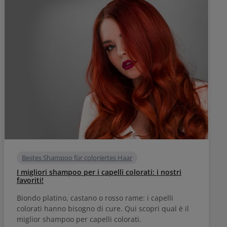
Bestes Shampoo für coloriertes Haar
I migliori shampoo per i capelli colorati: i nostri
favoriti!
Biondo platino, castano o rosso rame: i capelli
colorati hanno bisogno di cure. Qui scopri qual è il
miglior shampoo per capelli colorati.