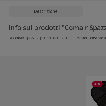
Descrizione
Info sui prodotti "Comair Spa
La Comair Spazzola per cotonare Volumen Master consente un fa
Salta la gall
27
%