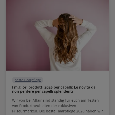
beste Haarpflege
I migliori prodotti 2026 per capelli: Le novità da
non perdere per capelli splendenti
Wir von BellAffair sind ständig für euch am Testen
von Produktneuheiten der exklusiven
Friseurmarken. Die beste Haarpflege 2026 haben wir