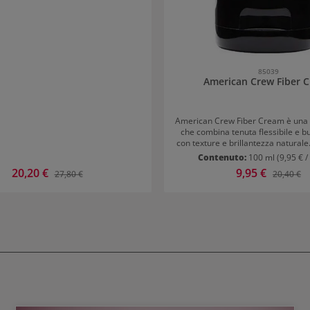
85039
American Crew Fiber 
American Crew Fiber Cream è una 
che combina tenuta flessibile e b
con texture e brillantezza natural
è ideale per capelli corti e di med
Contenuto:
100 ml
(9,95 € /
Modo d'uso di American Crew F
Prezzo di vendita:
20,20 €
Prezzo di vendita:
9,95 €
Prezzo normale:
Prezzo n
27,80 €
20,40 €
Applicare sui capelli tamponati e
modellare come desiderato. Lasci
all'aria. Per lo styling su capelli asciutti, usare
una quantità molto piccola d