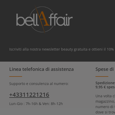
Iscriviti alla nostra newsletter beauty gratuita e ottieni il 10
Linea telefonica di assistenza
Spese di
Spedizione
Supporto e consulenza al numero:
9,95 € spes
+43311221216
Una volta c
magazzino, 
Lun-Gio : 7h-16h & Ven: 8h-12h
numero di 
dove si trov