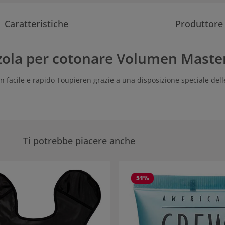
Caratteristiche
Produttore
zzola per cotonare Volumen Maste
cile e rapido Toupieren grazie a una disposizione speciale delle s
Ti potrebbe piacere anche
eria dei prodotti
51
%