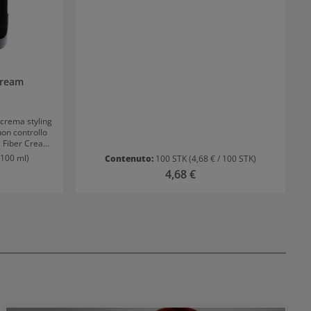
Cream
crema styling
uon controllo
e. Fiber Cream
ia lunghezza.
 100 ml)
Contenuto:
100 STK
(4,68 € / 100 STK)
iber Cream
ormale:
Prezzo normale:
4,68 €
 asciutti e
are asciugare
i crema.