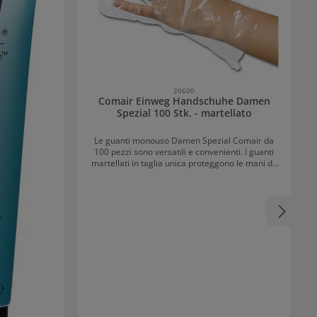
20600
Comair Einweg Handschuhe Damen
Spezial 100 Stk. - martellato
Le guanti monouso Damen Spezial Comair da
100 pezzi sono versatili e convenienti. I guanti
martellati in taglia unica proteggono le mani da
sostanze chimiche presenti, ad esempio, in
permanenti o tinture per capelli. Si adattano sia
alla mano destra che a quella sinistra.