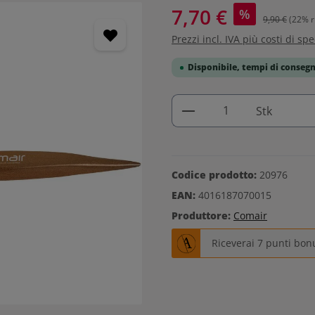
7,70 €
%
9,90 €
(22% r
Prezzi incl. IVA più costi di sp
Disponibile, tempi di consegn
Quantità del prodo
Stk
Codice prodotto:
20976
EAN:
4016187070015
Produttore:
Comair
Riceverai 7 punti bon