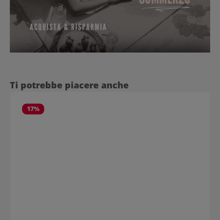
Salta la galleria dei prodotti
Ti potrebbe piacere anche
17
%