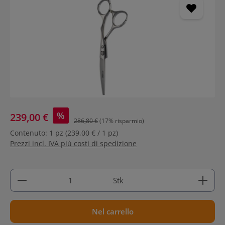
%
239,00 €
286,80 €
(17% risparmio)
Contenuto:
1 pz
(239,00 € / 1 pz)
Prezzi incl. IVA più costi di spedizione
Quantità del prodotto: inserisci la quantità deside
Stk
Nel carrello