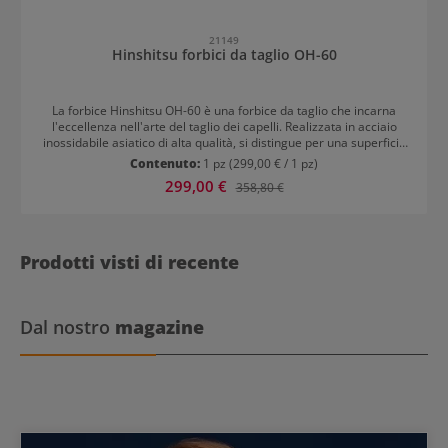
21149
Hinshitsu forbici da taglio OH-60
La forbice Hinshitsu OH-60 è una forbice da taglio che incarna
l'eccellenza nell'arte del taglio dei capelli. Realizzata in acciaio
inossidabile asiatico di alta qualità, si distingue per una superficie
lucidata con motivo stampato. Il design Classic combina tradizione
Contenuto:
1 pz
(299,00 € / 1 pz)
e funzionalità. Con un affilatura convessa / Slice di precisione,
Prezzo di vendita:
299,00 €
Prezzo normale:
358,80 €
garantisce tagli impeccabili. La vite rotonda regolabile permette
adattamenti personalizzati, mentre il gancio per le dita saldato e il
fermo in gomma integrato assicurano comfort e sicurezza. Una
forbice da taglio che soddisfa i più elevati requisiti.
Prodotti visti di recente
Dal nostro
magazine