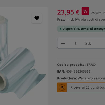
23,95 €
%
25,00 €
(4
Prezzi incl. IVA più costi di sp
Disponibile, tempi di consegn
Quantità del prodo
Stk
Codice prodotto:
17282
EAN:
4064666303635
Produttore:
Wella Profession
Riceverai 23 punti bo