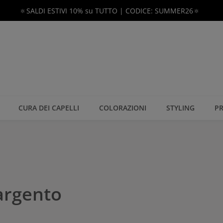
🔅SALDI ESTIVI 10% su TUTTO | CODICE: SUMMER26🔅
CURA DEI CAPELLI
COLORAZIONI
STYLING
PR
argento