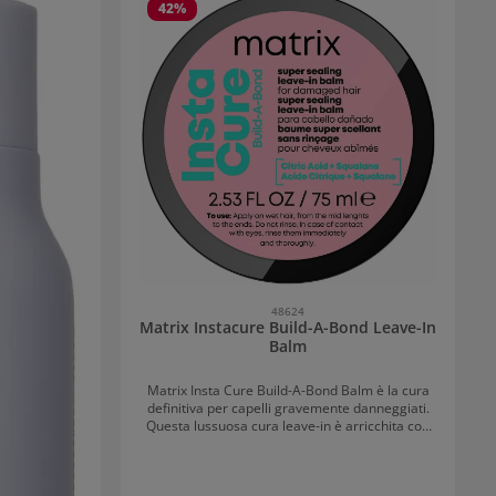
42
%
48624
Matrix Instacure Build-A-Bond Leave-In
Balm
Matrix Insta Cure Build-A-Bond Balm è la cura
definitiva per capelli gravemente danneggiati.
Questa lussuosa cura leave-in è arricchita con
acido citrico e squalano, per rafforzare i capelli
dall'interno, renderli setosi e proteggerli da
crespo, rottura e calore fino a 230°C. Vantaggi di