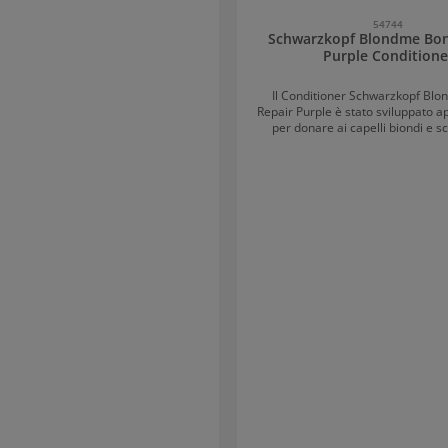
54744
Schwarzkopf Blondme Bon
Purple Conditione
Il Conditioner Schwarzkopf Bl
Repair Purple è stato sviluppato 
per donare ai capelli biondi e sc
tonalità fresca e luminosa, offren
protezione e cura intensiva. La dosatura precisa
dei pigmenti freddi ravviva i capell
alterare il colore esistente. Per un
e luminoso con una sfumatura
Neutralizzazione e cura in un so
Con la tecnologia Bond Repair
conditioner neutralizza i riflessi gi
toni indesiderati di rame. La form
districa immediatamente i capelli
morbidi e setosi – dalle radici alle punte.
protettivo e rinforzante Arricchito
mandorle e fiordaliso, il condition
struttura del capello: Ricostruendo i legami
interni del capello. Riparando danni equivalenti a
due trattamenti schiarenti – già 
applicazione. Rendendo i capelli fino a 5 volte
più forti. Modo d’uso: Spruzzare il conditioner
uniformemente sui capelli tampo
asciugamano. Lasciare in posa 2