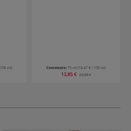
nte.
 100 ml)
Contenuto:
75 ml
(18,47 € / 100 ml)
Prezzo di vendita:
13,85 €
ormale:
Prezzo normale:
23,90 €