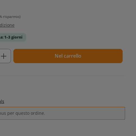
% risparmio)
edizione
a: 1–3 giorni
tto: inserisci la quantità desiderata o u
Nel carrello
als
nus per questo ordine.