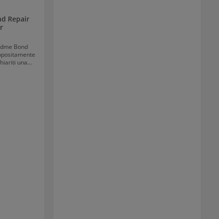
d Repair
r
ondme Bond
appositamente
hiariti una
do al contempo
i spenti senza
 biondo fresco
 fredda.
lo passaggio
, questo
alli e previene
ula nutriente
, rendendoli
 Effetto
 con olio di
er rafforza la
dopo una sola
nati con un
-5 minuti e