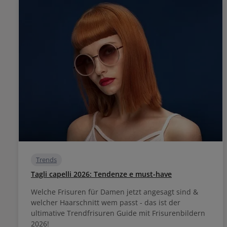
Trends
Tagli capelli 2026: Tendenze e must-have
Welche Frisuren für Damen jetzt angesagt sind &
welcher Haarschnitt wem passt - das ist der
ultimative Trendfrisuren Guide mit Frisurenbildern
2026!