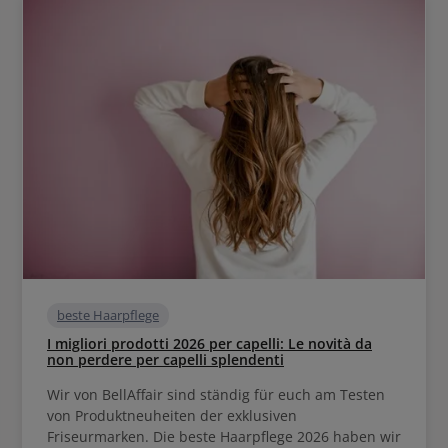
beste Haarpflege
I migliori prodotti 2026 per capelli: Le novità da
non perdere per capelli splendenti
Wir von BellAffair sind ständig für euch am Testen
von Produktneuheiten der exklusiven
Friseurmarken. Die beste Haarpflege 2026 haben wir