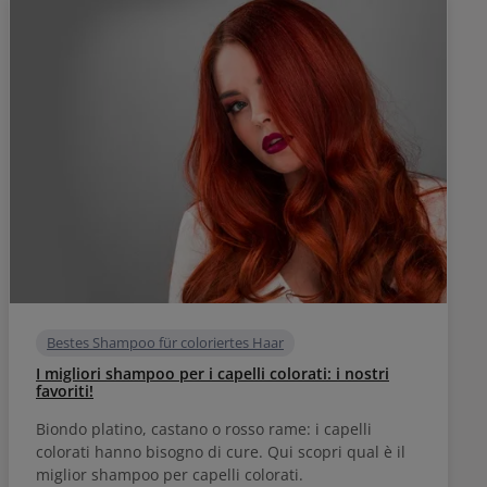
Bestes Shampoo für coloriertes Haar
I migliori shampoo per i capelli colorati: i nostri
favoriti!
Biondo platino, castano o rosso rame: i capelli
colorati hanno bisogno di cure. Qui scopri qual è il
miglior shampoo per capelli colorati.