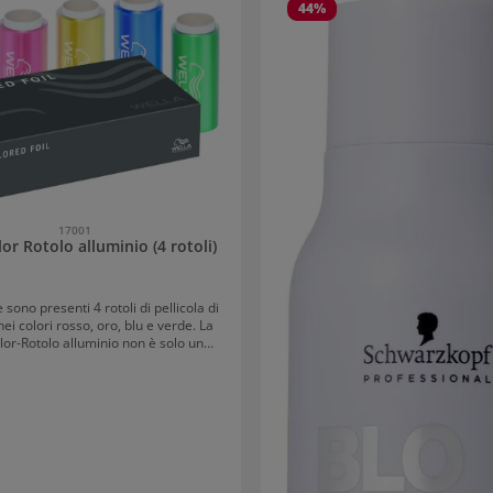
44
%
17001
or Rotolo alluminio (4 rotoli)
 sono presenti 4 rotoli di pellicola di
nei colori rosso, oro, blu e verde. La
lor-Rotolo alluminio non è solo un
amento estetico, ma anche molto
grazie alla buona adesione ai capelli.
e pellicola per mèches e per molte
 di colorazione. Foil colorati di
Wella, Sassoon e Londa.