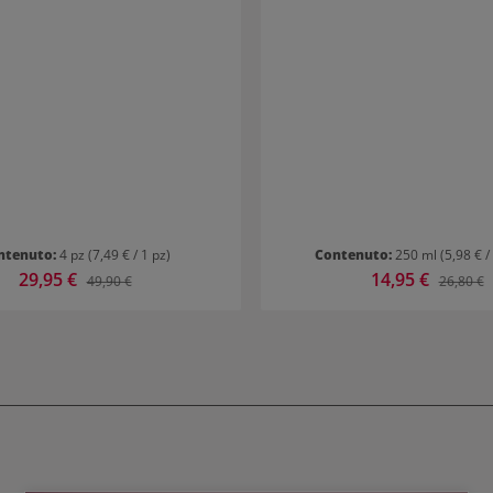
risciacquare accuratame
ntenuto:
4 pz
(7,49 € / 1 pz)
Contenuto:
250 ml
(5,98 € /
Prezzo di vendita:
29,95 €
Prezzo di vendita:
14,95 €
Prezzo normale:
Prezzo n
49,90 €
26,80 €