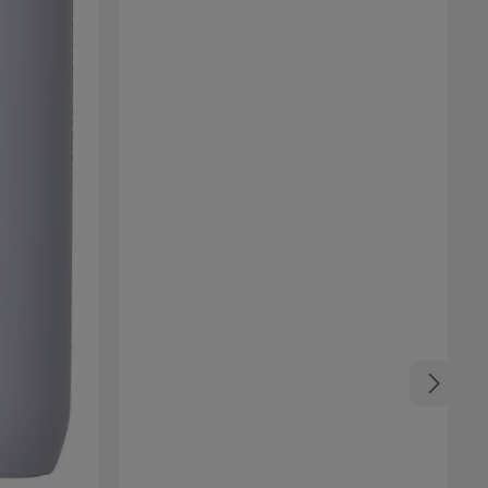
Matrix Insta Cure Build-A-Bond Leave-in Balm
Con un miliardo di legami rinforzanti in ogni
bottiglia, il prodotto combatte efficacemente i
danni ai capelli. Capelli visibilmente più forti e
lisci Revitalizzazione immediata dei capelli
Protezione dal calore e dal crespo Facile da
pettinare Modo d'uso di Matrix Insta Cure Build-
A-Bond Balm Dopo aver lavato i capelli con lo
shampoo e aver applicato il conditioner o la
maschera Instant Revival, distribuire una piccola
quantità sui capelli tamponati. Concentrarsi
sulle lunghezze e sulle punte. Utilizzare prima di
asciugare con il phon o all'aria, senza
risciacquare.