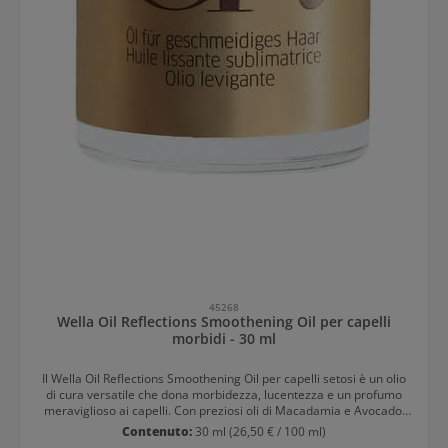
45268
Wella Oil Reflections Smoothening Oil per capelli
morbidi - 30 ml
Il Wella Oil Reflections Smoothening Oil per capelli setosi è un olio
di cura versatile che dona morbidezza, lucentezza e un profumo
meraviglioso ai capelli. Con preziosi oli di Macadamia e Avocado,
nutre i capelli e rafforza i riflessi naturali del colore dei capelli.
Contenuto:
30 ml
(26,50 € / 100 ml)
L'olio leggero penetra immediatamente nei capelli e non