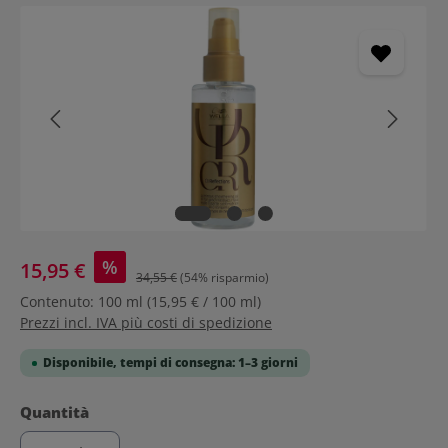
Salta la galleria di immagini
%
15,95 €
34,55 €
(54% risparmio)
Contenuto:
100 ml
(15,95 € / 100 ml)
Prezzi incl. IVA più costi di spedizione
Disponibile, tempi di consegna: 1–3 giorni
Seleziona
Quantità