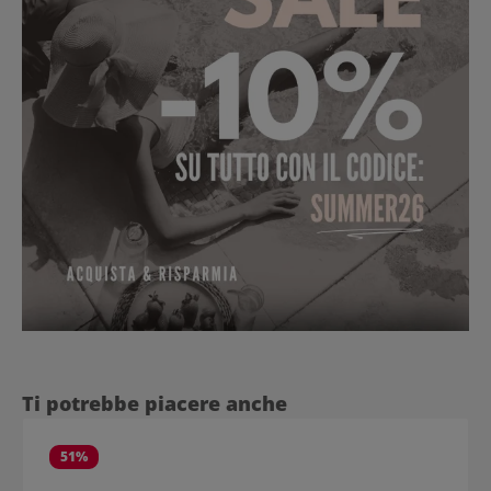
Salta la galleria dei prodotti
Ti potrebbe piacere anche
51
%