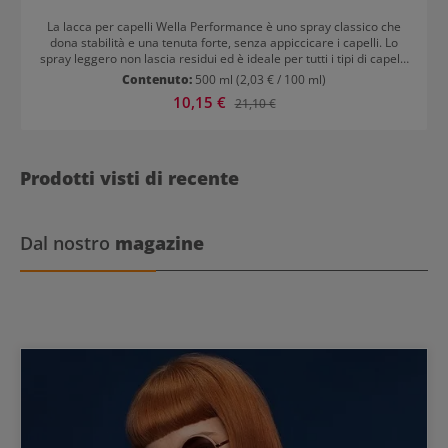
La lacca per capelli Wella Performance è uno spray classico che
dona stabilità e una tenuta forte, senza appiccicare i capelli. Lo
spray leggero non lascia residui ed è ideale per tutti i tipi di capelli.
Conferisce a tutte le acconciature un fissaggio perfetto a lunga
Contenuto:
500 ml
(2,03 € / 100 ml)
durata. È facilmente pettinabile ed è anche un prodotto ideale per
Prezzo di vendita:
10,15 €
Prezzo normale:
21,10 €
chi ha i capelli fini e sottili. La lacca offre una protezione dai raggi
UV ed è disponibile in una confezione risparmio di 500 ml. Dona a
qualsiasi styling e a qualsiasi tipo di capello un look naturale. La
fragranza discreta e delicata dà una sensazione di benessere. Per
uno styling impeccabile a lunga durata.
Prodotti visti di recente
Dal nostro
magazine