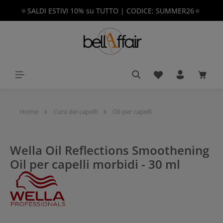
🔅SALDI ESTIVI 10% su TUTTO | CODICE: SUMMER26🔅
nuto principale
Hai 0 articoli nella 
Il car
Home
Cura dei capelli
Oli per capelli
Wella Oil Reflections Smoothening
Oil per capelli morbidi - 30 ml