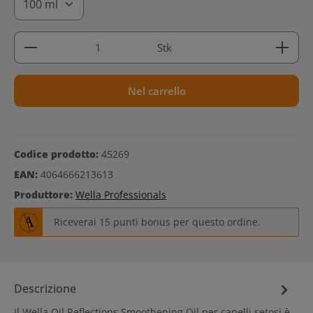
Quantità del prodotto: inserisci la quantità deside
Stk
Nel carrello
Codice prodotto:
45269
EAN:
4064666213613
Produttore:
Wella Professionals
Riceverai 15 punti bonus per questo ordine.
Descrizione
Il Wella Oil Reflections Smoothening Oil per capelli setosi è