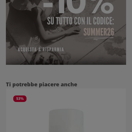
Salta la galleria dei prodotti
Ti potrebbe piacere anche
53
%