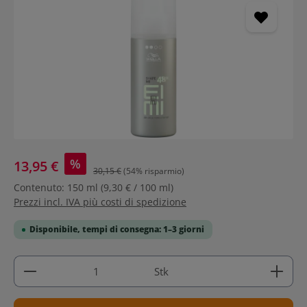
%
13,95 €
30,15 €
(54% risparmio)
Contenuto:
150 ml
(9,30 € / 100 ml)
Prezzi incl. IVA più costi di spedizione
Disponibile, tempi di consegna: 1–3 giorni
Quantità del prodotto: inserisci la quantità deside
Stk