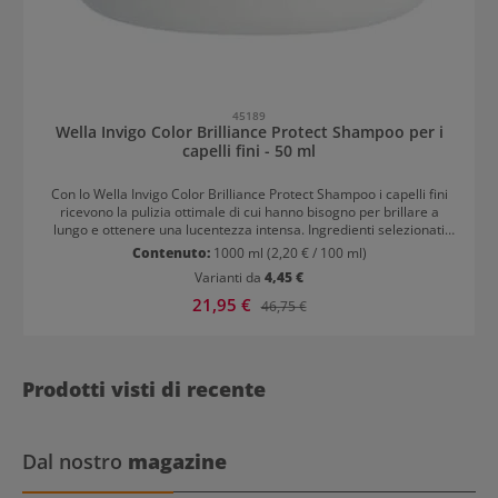
45189
Wella Invigo Color Brilliance Protect Shampoo per i
capelli fini - 50 ml
Con lo Wella Invigo Color Brilliance Protect Shampoo i capelli fini
ricevono la pulizia ottimale di cui hanno bisogno per brillare a
lungo e ottenere una lucentezza intensa. Ingredienti selezionati
come il limettenkaviar, combinato con vitamina E e istidina,
Contenuto:
1000 ml
(2,20 € / 100 ml)
forniscono ai capelli dal cuoio capelluto alle punte molta umidità e
Varianti da
4,45 €
nutrienti, che garantiscono protezione del colore, brillantezza e
una sensazione di capelli senza paragoni. La formula leggera e
Prezzo di vendita:
21,95 €
Prezzo normale:
46,75 €
innovativa, con pH basso, controlla il processo di ossidazione dopo
la colorazione. La luminosità rimane a lungo e si raggiunge una
lucentezza straordinariamente intensa. La formula attiva aiuta lo
strato di scaglie a chiudersi, mantenendo il colore al massimo.
Prodotti visti di recente
Dal nostro
magazine