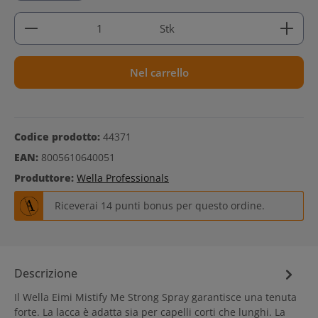
Quantità del prodotto: inserisci la quantità deside
Stk
Nel carrello
Codice prodotto:
44371
EAN:
8005610640051
Produttore:
Wella Professionals
Riceverai 14 punti bonus per questo ordine.
Descrizione
Il Wella Eimi Mistify Me Strong Spray garantisce una tenuta
forte. La lacca è adatta sia per capelli corti che lunghi. La