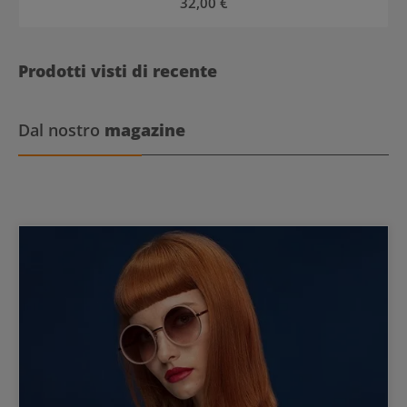
Prezzo normale:
32,00 €
Prodotti visti di recente
Dal nostro
magazine