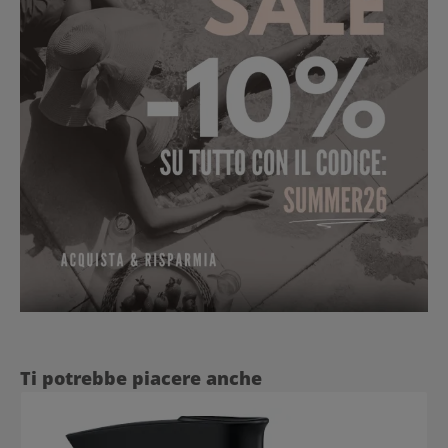
Salta la galleria dei prodotti
Ti potrebbe piacere anche