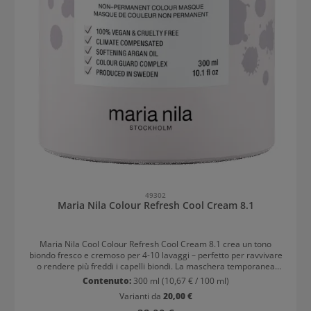
49302
Maria Nila Colour Refresh Cool Cream 8.1
Maria Nila Cool Colour Refresh Cool Cream 8.1 crea un tono
biondo fresco e cremoso per 4-10 lavaggi – perfetto per ravvivare
o rendere più freddi i capelli biondi. La maschera temporanea
colorata idrata, nutre intensamente e dona una lucentezza
Contenuto:
300 ml
(10,67 € / 100 ml)
elegante.Modo d'usoShampona e asciuga i capelli. Applica Colour
Varianti da
20,00 €
Refresh sui capelli, lascia in posa per 3-10 minuti. Successivamente
risciacqua accuratamente e sigilla con il balsamo.