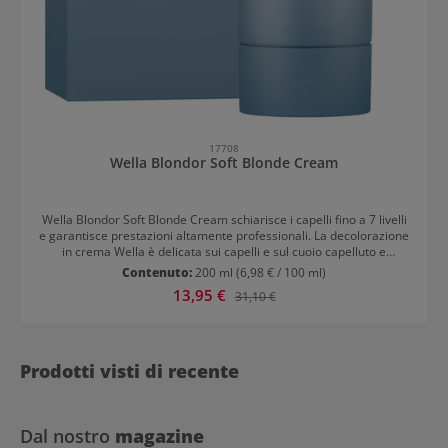
17708
Wella Blondor Soft Blonde Cream
Wella Blondor Soft Blonde Cream schiarisce i capelli fino a 7 livelli
e garantisce prestazioni altamente professionali. La decolorazione
in crema Wella è delicata sui capelli e sul cuoio capelluto e
previene le rotture dei capelli. I lipidi che rivestano ogni singolo
Contenuto:
200 ml
(6,98 € / 100 ml)
capello sigillano l’idratazione all’interno della fibra capillare. La
Prezzo di vendita:
13,95 €
Prezzo normale:
31,10 €
formulazione extra delicata permette un utilizzo sicuro sulle radici
vicino alla cute. Per un uso corretto, seguire le istruzioni d’uso.
Prodotti visti di recente
Dal nostro
magazine