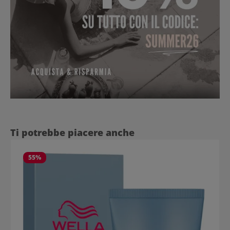
Salta la galleria dei prodotti
Ti potrebbe piacere anche
55
%