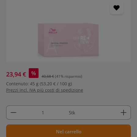
%
23,94 €
40,68 €
(41% risparmio)
Contenuto:
45 g
(53,20 € / 100 g)
Prezzi incl. IVA più costi di spedizione
Quantità del prodotto: inserisci la quantità deside
Stk
Nel carrello