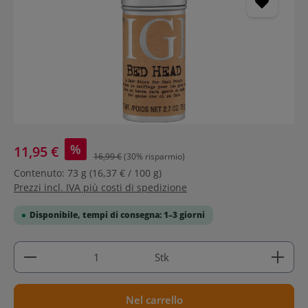
%
11,95 €
16,99 €
(30% risparmio)
Contenuto:
73 g
(16,37 € / 100 g)
Prezzi incl. IVA più costi di spedizione
Disponibile, tempi di consegna: 1–3 giorni
Quantità del prodotto: inserisci la quantità deside
Stk
Nel carrello