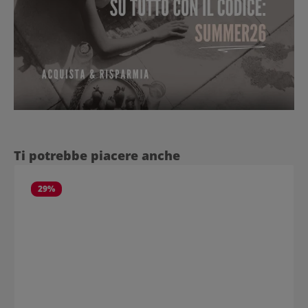
Salta la galleria dei prodotti
Ti potrebbe piacere anche
29
%