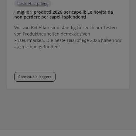
beste Haarpflege
I migliori prodotti 2026 per capelli: Le novità da
non perdere per capelli splendenti
Wir von BellAffair sind ständig für euch am Testen
von Produktneuheiten der exklusiven
Friseurmarken. Die beste Haarpflege 2026 haben wir
auch schon gefunden!
Continua a leggere