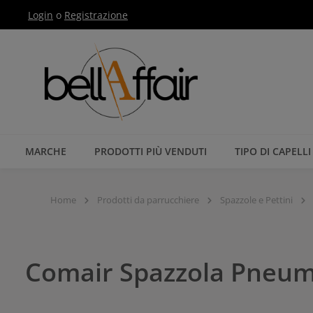
Login
o
Registrazione
Passa alla navigazione principale
MARCHE
PRODOTTI PIÙ VENDUTI
TIPO DI CAPELLI
Home
Prodotti da parrucchiere
Spazzole e Pettini
Comair Spazzola Pneumati