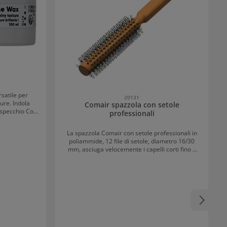
satile per
20131
Indola
Comair spazzola con setole
ecchio Con
professionali
brillantezza
isalto le
La spazzola Comair con setole professionali in
Sheabutter
poliammide, 12 file di setole, diametro 16/30
 testurizzati
mm, asciuga velocemente i capelli corti fino a
ettente come
medio lunghi, senza elettrizzarli. Il rullo di legno
ha una forma ergonomica e permette un
comodo utilizzo.
 questa cera
tà di cui hai
li e permette
sonalizzate.
è
altrettanto
idui. La