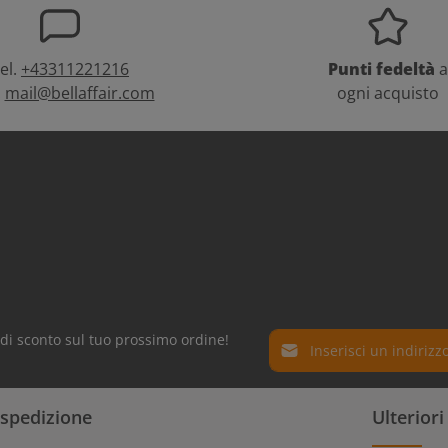
el.
+43311221216
Punti fedeltà
a
:
mail@bellaffair.com
ogni acquisto
Indirizzo e-mail*
% di sconto sul tuo prossimo ordine!
Protez. dati
I campi contrassegnati con
 spedizione
Ulterior
Selezionando continua confe
obbligatori.
informativa sulla
protezion