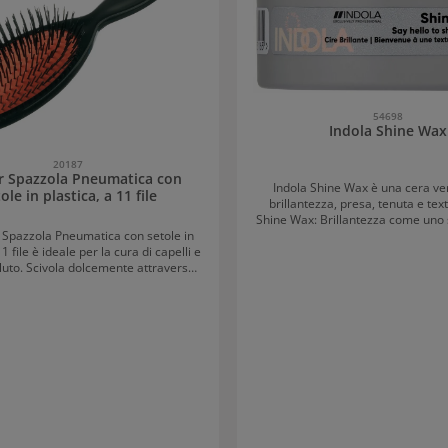
54698
Indola Shine Wax
20187
 Spazzola Pneumatica con
Indola Shine Wax è una cera ver
ole in plastica, a 11 file
brillantezza, presa, tenuta e texture. 
Shine Wax: Brillantezza come uno sp
 Spazzola Pneumatica con setole in
Indola Shine Wax si ottiene una 
11 file è ideale per la cura di capelli e
impressionante che mette in r
luto. Scivola dolcemente attraverso i
acconciature. La formula con 
garantisce look lisci o fortemente
izzata sia per districare i capelli che
con una lucentezza intensa e rifl
ugarli con il phon, poiché è anche
uno specchio. Opzioni di styling versatili con
al calore. Il cuscino d'aria attenua la
Indola Shine Wax Che tu preferisca acconciature
 sul cuoio capelluto e previene la
lisce o fortemente testurizzate,
i capelli. La Comair Pneumatikbürste
professionale ti offre la flessibili
in plastica è leggera e maneggevole,
bisogno. Rende i capelli modellabi
ando l'affaticamento dei polsi.
creazioni di stile creative e per
Facile da applicare e senza residui Shine Wax 
facile da applicare e si rimuove 
facilmente senza lasciare res