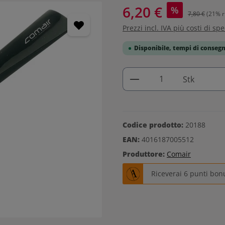
6,20 €
%
7,80 €
(21% r
Prezzi incl. IVA più costi di sp
Disponibile, tempi di consegn
Quantità del prodo
Stk
Codice prodotto:
20188
EAN:
4016187005512
Produttore:
Comair
Riceverai 6 punti bon