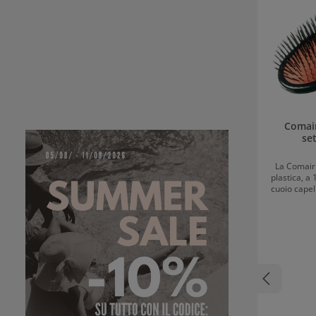
Comair
set
La Comair
plastica, a 
cuoio capel
capelli. La spazzola è di uso universale. Può
essere util
per asci
resistente 
pressione
rottura de
con setole 
evit