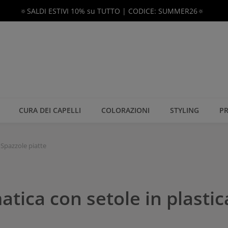
🔅SALDI ESTIVI 10% su TUTTO | CODICE: SUMMER26🔅
CURA DEI CAPELLI
COLORAZIONI
STYLING
PR
Spazzole piatte
ca con setole in plastica,