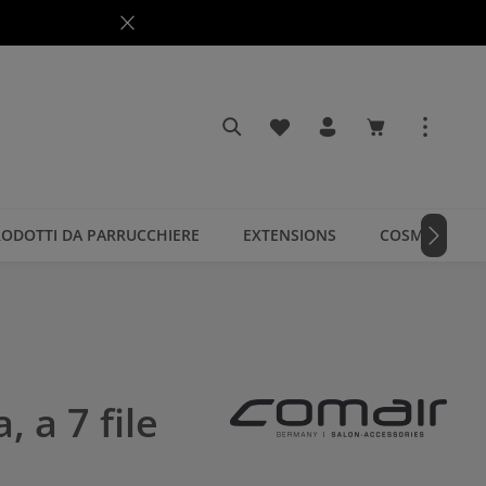
Hai 0 articoli nella lista dei
Il carrello cont
ODOTTI DA PARRUCCHIERE
EXTENSIONS
COSMETICI
 a 7 file