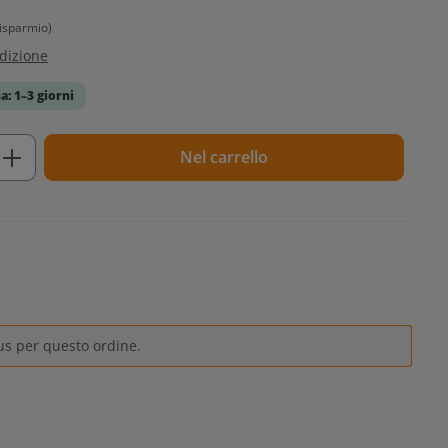
isparmio)
edizione
a: 1–3 giorni
tto: inserisci la quantità desiderata o u
Nel carrello
us per questo ordine.