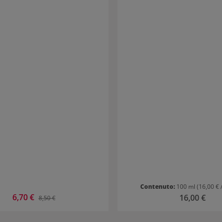
consistenza aderente garant
sensazione compatta e piacevole 
senza renderli ruvidi.
Contenuto:
100 ml
(16,00 € 
Prezzo di vendita:
6,70 €
Prezzo normale:
Prezzo normale
16,00 €
8,50 €