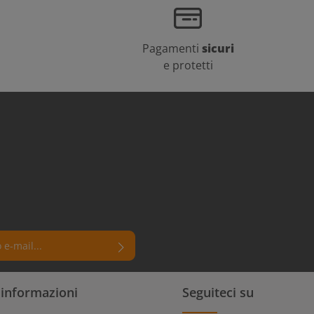
Pagamenti
sicuri
e protetti
 un asterisco (*) sono campi
i informazioni
Seguiteci su
rmi di aver letto la nostra
e dei dati
e di aver accettato i