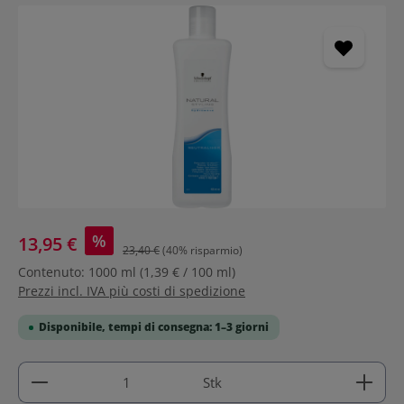
Salta la galleria di immagini
%
13,95 €
23,40 €
(40% risparmio)
Contenuto:
1000 ml
(1,39 € / 100 ml)
Prezzi incl. IVA più costi di spedizione
Disponibile, tempi di consegna: 1–3 giorni
Quantità del prodotto: inserisci la quantità deside
Stk