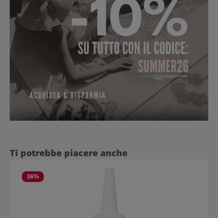
Salta la galleria dei prodotti
Ti potrebbe piacere anche
36
%