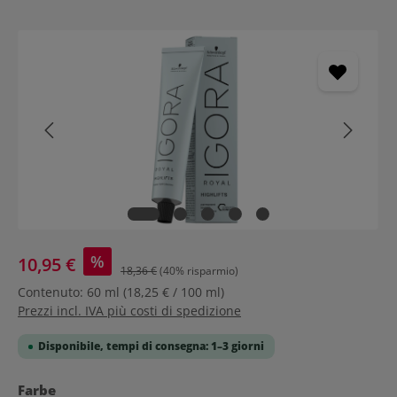
Salta la galleria di immagini
%
10,95 €
18,36 €
(40% risparmio)
Contenuto:
60 ml
(18,25 € / 100 ml)
Prezzi incl. IVA più costi di spedizione
Disponibile, tempi di consegna: 1–3 giorni
Seleziona
Farbe