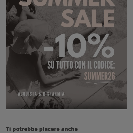
Salta la galleria dei prodotti
Ti potrebbe piacere anche