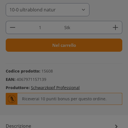
Quantità del prodotto: inserisci la quantità deside
Stk
Nel carrello
Codice prodotto:
15608
EAN:
4067971157139
Produttore:
Schwarzkopf Professional
Riceverai 10 punti bonus per questo ordine.
Descrizione