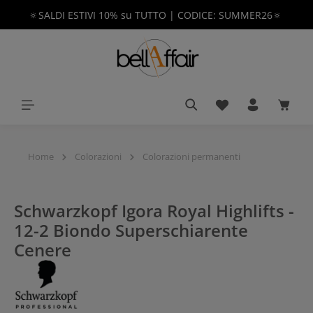
🔅SALDI ESTIVI 10% su TUTTO | CODICE: SUMMER26🔅
nuto principale
Hai 0 articoli nella 
Il car
Home
Colorazioni
Colorazioni permanenti
Schwarzkopf Igora Royal Highlifts -
12-2 Biondo Superschiarente
Cenere