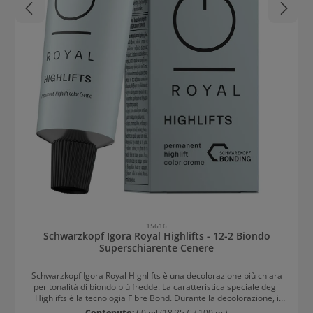
15616
Schwarzkopf Igora Royal Highlifts - 12-2 Biondo
Superschiarente Cenere
Schwarzkopf Igora Royal Highlifts è una decolorazione più chiara
per tonalità di biondo più fredde. La caratteristica speciale degli
Highlifts è la tecnologia Fibre Bond. Durante la decolorazione, i
capelli vengono protetti e si minimizza la rottura dei capelli. Con gli
Contenuto:
60 ml
(18,25 € / 100 ml)