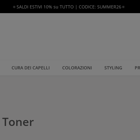
🔅SALDI ESTIVI 10% su TUTTO | CODICE: SUMMER26🔅
CURA DEI CAPELLI
COLORAZIONI
STYLING
PR
 Toner