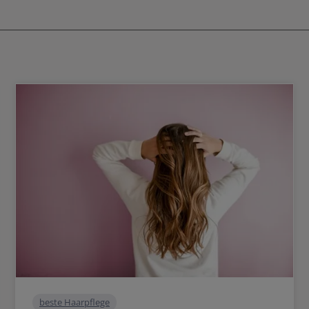
he Schwarzkopf lo ha capito e, con il
uguale. Anche Schwarzkopf lo ha ca
oner, ha portato il mercato delle
Blondme Toner, ha portato il me
 un nuovo livello. Tutti coloro che
bionde a un nuovo livello. Tutti
derano raffinare, modificare o
desiderano raffinare, modif
zare il proprio biondo troveranno in
personalizzare il proprio biondo 
lorante di Schwarzkopf la soluzione
questo decolorante di Schwarzkopf
 Il Blondme Toner di Schwarzkopf,
ideale. Il Blondme Toner di Sc
i pigmenti colorati, è stato sviluppato
arricchito di pigmenti colorati, è s
schiariti o naturalmente biondi. È il
per capelli schiariti o naturalmente b
ale per creare una tonalità di biondo
prodotto ideale per creare una tona
sonalizzata. Con le 14 nuance, il tuo
unica e personalizzata. Con le 14 n
uò essere raffinato e modulato. A
biondo può essere raffinato e m
lle preferenze, si possono ottenere
seconda delle preferenze, si pos
lde o fredde. Per un biondo unico con
tonalità calde o fredde. Per un bi
peciale, che brilla in viola freddo e
un tocco speciale, che brilla in vi
 toni freschi e caldi come apricot e
ash, o in toni freschi e caldi co
 o ancora in un blu acciaio freddo.
fragola, o ancora in un blu acci
 Capelli schiariti, luminosi e lucenti
Risultato: Capelli schiariti, lumin
rata Con una nuova ricetta
nella tonalità desiderata Con una nuova ricetta
ata, dotata della tecnologia Bond
migliorata, dotata della tecno
pelli più forti e sani. Consigli per
Enforcing per capelli più forti e sani. Consigli 
zione di Schwarzkopf BlondMe Toner
l'applicazione di Schwarzkopf B
icare immediatamente dopo la
Applicare immediatamente 
azione sui capelli tamponati con
miscelazione sui capelli tamp
licazioni con o
asciugamano. Adatto per applicazioni con o
to con il cuoio capelluto. Tutte le
senza contatto con il cuoio capelluto. Tu
 Blonde Toning sono miscelabili tra
nuance di Blonde Toning sono mis
beste Haarpflege
loro. Il toner viene sempre miscelato in rapporto