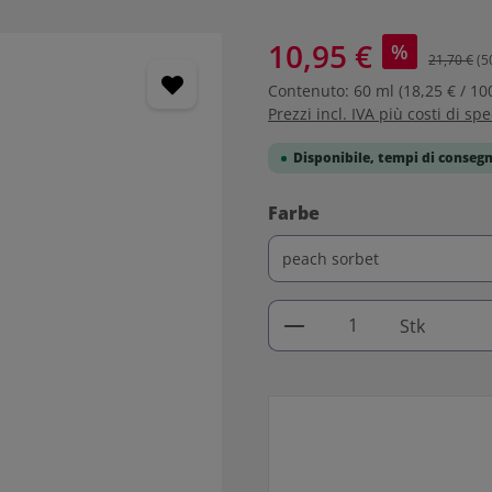
10,95 €
%
21,70 €
(5
Contenuto:
60 ml
(18,25 € / 10
Prezzi incl. IVA più costi di sp
Disponibile, tempi di consegn
Seleziona
Farbe
Quantità del prodo
Stk