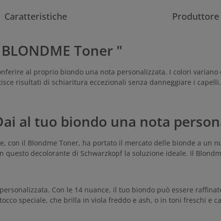
Caratteristiche
Produttore
pf BLONDME Toner "
erire al proprio biondo una nota personalizzata. I colori variano da
sce risultati di schiaritura eccezionali senza danneggiare i capelli
i al tuo biondo una nota person
e, con il Blondme Toner, ha portato il mercato delle bionde a un nu
n questo decolorante di Schwarzkopf la soluzione ideale. Il Blondme
e personalizzata. Con le 14 nuance, il tuo biondo può essere raffin
cco speciale, che brilla in viola freddo e ash, o in toni freschi e c