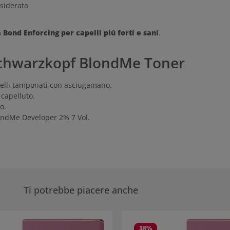
esiderata
 Bond Enforcing per capelli più forti e sani
.
i Schwarzkopf BlondMe Toner
elli tamponati con asciugamano.
 capelluto.
o.
londMe Developer 2% 7 Vol.
Ti potrebbe piacere anche
eria dei prodotti
38
%