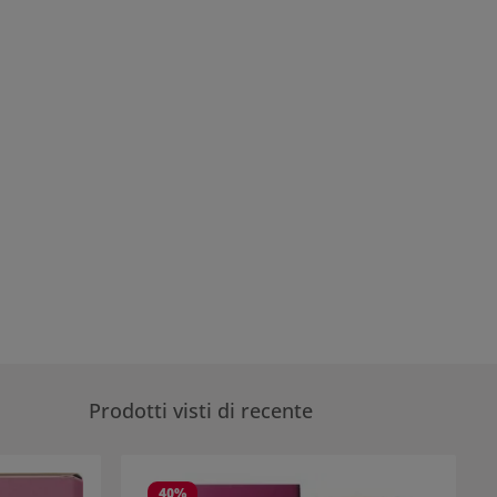
Prodotti visti di recente
40
%