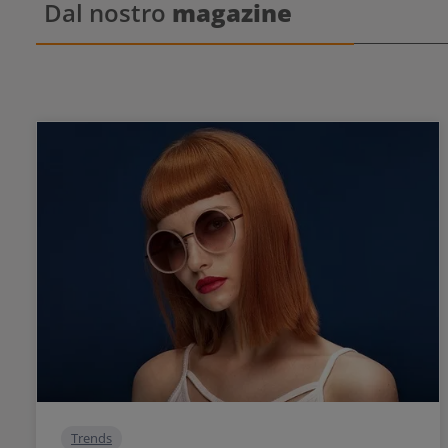
Dal nostro
magazine
uguale. Anc
Blondme T
bionde a
desi
personaliz
questo deco
ideale.
arricchito d
per capelli 
prodotto ide
unica e per
biondo p
seconda de
tonalità ca
un tocco s
ash, o in
fragola,
Risultato:
nella tonalità deside
miglior
Enforcing per ca
l'applica
Appl
miscel
asciugamano. Adatto per app
senza contat
nuance di
Trends
loro. Il toner viene sempre miscelato in rapporto