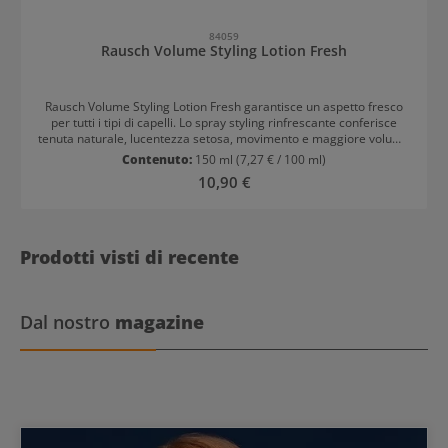
84059
Rausch Volume Styling Lotion Fresh
Rausch Volume Styling Lotion Fresh garantisce un aspetto fresco
per tutti i tipi di capelli. Lo spray styling rinfrescante conferisce
tenuta naturale, lucentezza setosa, movimento e maggiore volume
alla radice. Inoltre, protegge dal calore dell'asciugacapelli e riduce
Contenuto:
150 ml
(7,27 € / 100 ml)
l'effetto crespo. Lo spray Volume Styling Lotion contiene estratti di
Prezzo normale:
10,90 €
Aronia svizzera, girasole e grano di alta qualità. È adatto a tutti i tipi
di capelli ed è particolarmente delicato sulla pelle. Modo d'uso di
Rausch Volume Styling Lotion Fresh Spruzzare sui capelli umidi o
asciutti. Per un volume maggiore, spruzzare soprattutto alla radice
dei capelli. Modellare come di consueto. Prodotto in Svizzera, con il
Prodotti visti di recente
93% di ingredienti naturali e il 97% biodegradabile. Senza
parabeni, siliconi, vegano e cruelty-free.
Dal nostro
magazine