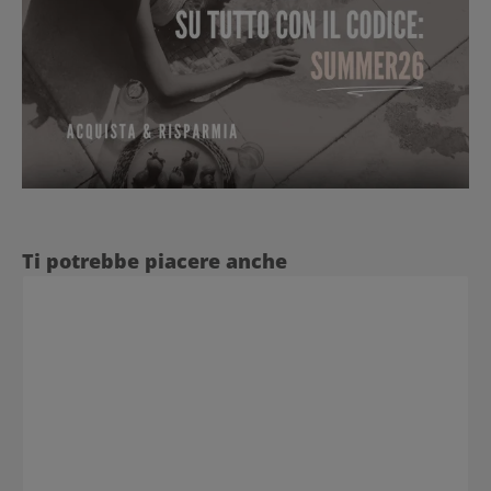
Salta la galleria dei prodotti
Ti potrebbe piacere anche