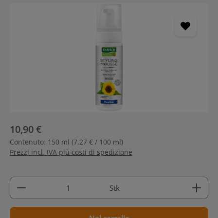
Salta la galleria di immagini
10,90 €
Contenuto:
150 ml
(7,27 € / 100 ml)
Prezzi incl. IVA più costi di spedizione
Quantità del prodotto: inserisci la quantità deside
Stk