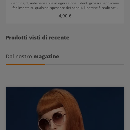
denti rigidi, indispensabile in ogni salone. I denti grossi si applicano
facilmente su qualsiasi spessore dei capelli. Il pettine è realizzato
in resistente materiale Celcon ed è resistente ai prodotti chimici
Prezzo normale:
4,90 €
per capelli come coloranti o perm.
Prodotti visti di recente
Dal nostro
magazine