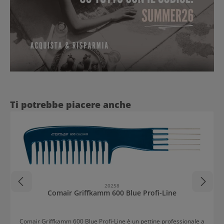
Salta la galleria dei prodotti
Ti potrebbe piacere anche
20258
Comair Griffkamm 600 Blue Profi-Line
Comair Griffkamm 600 Blue Profi-Line è un pettine professionale a