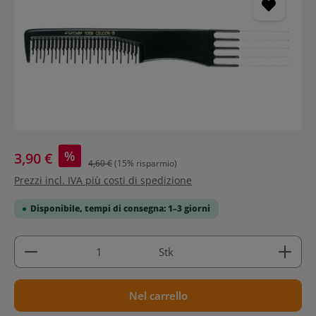
%
3,90 €
4,60 €
(15% risparmio)
Prezzi incl. IVA più costi di spedizione
Disponibile, tempi di consegna: 1–3 giorni
Quantità del prodotto: inserisci la quantità deside
Stk
Nel carrello