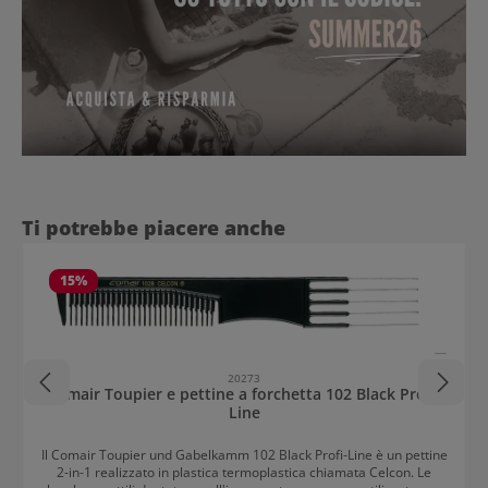
Salta la galleria dei prodotti
Ti potrebbe piacere anche
15
%
20273
Comair Toupier e pettine a forchetta 102 Black Profi-
Line
Il Comair Toupier und Gabelkamm 102 Black Profi-Line è un pettine
2-in-1 realizzato in plastica termoplastica chiamata Celcon. Le