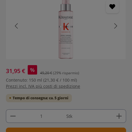
%
31,95 €
45,20 €
(29% risparmio)
Contenuto:
150 ml
(21,30 € / 100 ml)
Prezzi incl. IVA più costi di spedizione
Tempo di consegna: ca. 5 giorni
Quantità del prodotto: inserisci la quantità deside
Stk