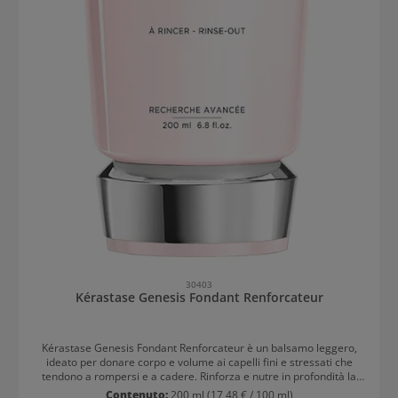
30403
Kérastase Genesis Fondant Renforcateur
Kérastase Genesis Fondant Renforcateur è un balsamo leggero,
ideato per donare corpo e volume ai capelli fini e stressati che
tendono a rompersi e a cadere. Rinforza e nutre in profondità la
fibra capillare favorendo vitalità e salute ai capelli e alla cute. I
Contenuto:
200 ml
(17,48 € / 100 ml)