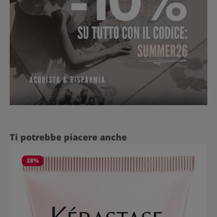
Salta la galleria dei prodotti
Ti potrebbe piacere anche
28
%