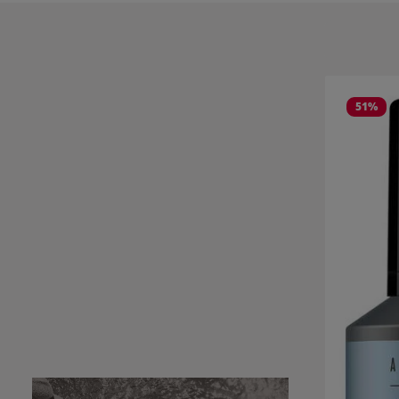
Salta la gall
51
%