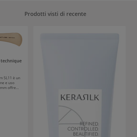
Prodotti visti di recente
 technique
m SL11 è un
one e uso
kamm offre
scorrimento I
zie ai denti
es
n pettine
ndo loro una
 scorrimento
o capelluto.