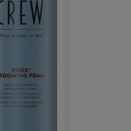
Grazie alla presa ergonomica, l'
confortevole per la ma