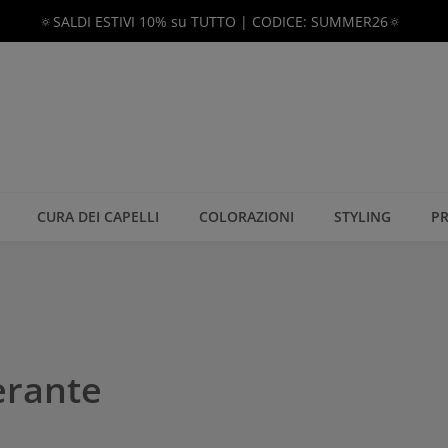
🔅SALDI ESTIVI 10% su TUTTO | CODICE: SUMMER26🔅
CURA DEI CAPELLI
COLORAZIONI
STYLING
PR
erante