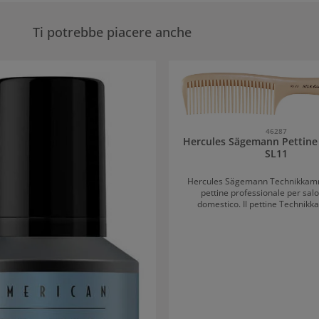
Ti potrebbe piacere anche
eria dei prodotti
46287
Hercules Sägemann Pettine
SL11
Hercules Sägemann Technikkam
pettine professionale per sal
domestico. Il pettine Technik
numerosi vantaggi: Perfettamente ergonomico
Ebanite di alta qualità Rivestito con lasur
Scorrevole con elevata facilità di 
capelli non vengono stressati gra
arrotondati e alla base dei denti Hercul
Sägemann Technikkamm SL11: u
professionale a 360 gradi Il pettine scivola
dolcemente tra i capelli, confere
lucentezza setosa. La facilità di
protegge anche i capelli e il cuoi