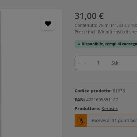
31,00 €
Contenuto:
75 ml
(41,33 € / 10
Prezzi incl. IVA più costi di sp
Disponibile, tempi di consegn
Quantità del prodo
Stk
Codice prodotto:
81036
EAN:
4021609851127
Produttore:
Kerasilk
Riceverai 31 punti bo