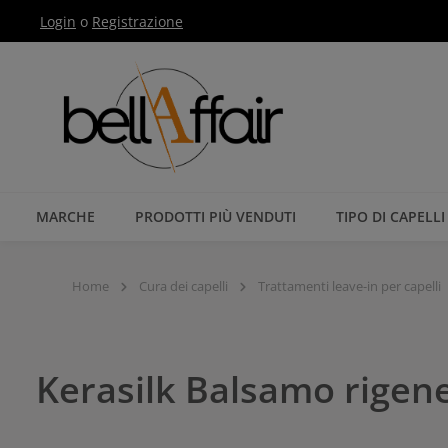
Login
o
Registrazione
Passa alla navigazione principale
MARCHE
PRODOTTI PIÙ VENDUTI
TIPO DI CAPELLI
Home
Cura dei capelli
Trattamenti leave-in per capelli
Kerasilk Balsamo rigen