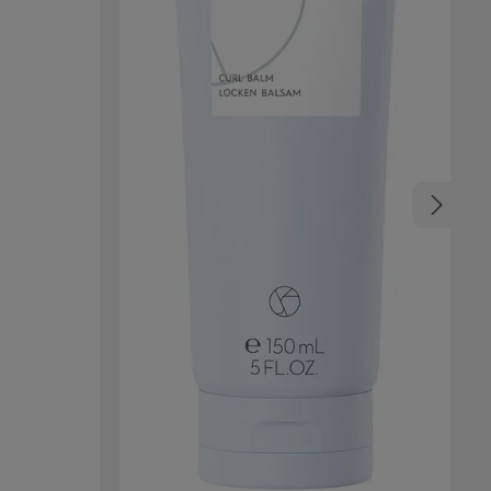
uso è molto
no.