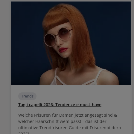
Trends
Tagli capelli 2026: Tendenze e must-have
Welche Frisuren für Damen jetzt angesagt sind &
welcher Haarschnitt wem passt - das ist der
ultimative Trendfrisuren Guide mit Frisurenbildern
2026!