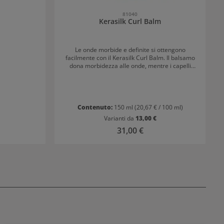
81040
Kerasilk Curl Balm
Le onde morbide e definite si ottengono
facilmente con il Kerasilk Curl Balm. Il balsamo
dona morbidezza alle onde, mentre i capelli
ribelli vengono domati. Le onde vengono
perfettamente raccolte e protette dall'umidità,
garantendo una lunga durata della piega. I
capelli sono anche protetti dal calore e dal frizz,
mantenendo il look controllato fino a 72 ore.
Contenuto:
150 ml
(20,67 € / 100 ml)
Formula vegana La formulazione 100% vegana
Varianti da
13,00 €
contiene seta biomimetica e cera di Carnauba. Il
:
Prezzo normale:
31,00 €
97,5% degli ingredienti è di origine naturale e il
97,5% è biodegradabile. Senza siliconi, solfati,
coloranti, microplastiche e oli minerali.