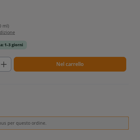
0 ml)
edizione
a: 1–3 giorni
tto: inserisci la quantità desiderata o u
Nel carrello
nus per questo ordine.