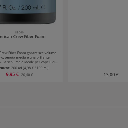
85040
erican Crew Fiber Foam
Crew Fiber Foam garantisce volume
ro, tenuta media e una brillante
. La schiuma è ideale per capelli di
edia o più lunghi. Vantaggi di
enuto:
200 ml
(4,98 € / 100 ml)
w Fiber Foam Volume Tenuta
Prezzo di vendita:
9,95 €
Prezzo normale:
Prezzo normale
13,00 €
20,40 €
er Foam Agitare bene prima
 Applicare una quantità non troppo
apelli tamponati e asciugare all'aria
hon. Può essere applicato anche sui
capelli asciutti.