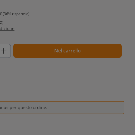
€
(36% risparmio)
z)
edizione
tto: inserisci la quantità desiderata o u
Nel carrello
onus per questo ordine.