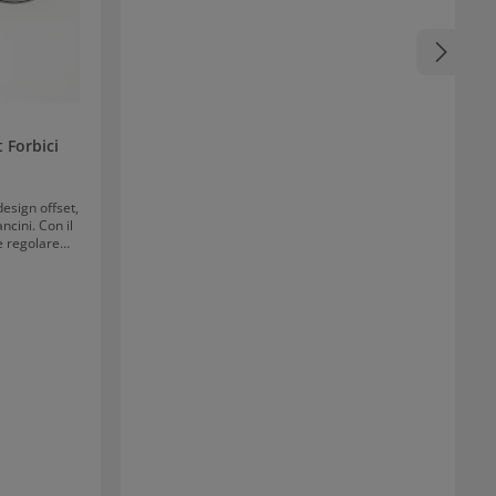
La bottiglia dello shampoo è riutilizzabile. Il
pratico dispenser a pompa garantisce una
dosatura economica del lussuoso trattamento
per capelli. Kérastase Résistance Bain Force
Architecte Refill Bundle: Cura delicata per capelli
stressati e danneggiati Il popolare trattamento
per capelli danneggiati e stressati, disponibile
come bundle con bottiglia e pack di ricarica, è
particolarmente ecologico e riduce l'uso di
t Forbici
plastica. Il noto complesso Vita-Ciment ripara la
struttura capillare danneggiata e lascia una
sensazione doppia di benessere: nel rispetto
design offset,
dell'ambiente & grazie a capelli sani. Il pack refill
ncini. Con il
è disponibile anche separatamente.
le regolare
e all'acciaio
lierschere
abile.