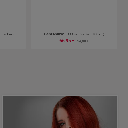
/ 1 scher)
Contenuto:
1000 ml
(6,70 € / 100 ml)
Prezzo di vendita:
66,95 €
ormale:
Prezzo normale:
94,80 €