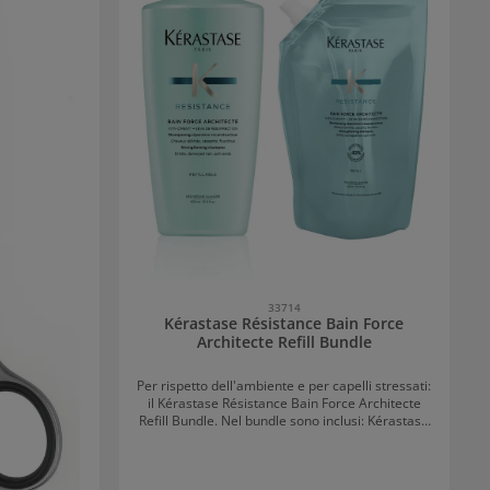
33714
Kérastase Résistance Bain Force
Architecte Refill Bundle
Per rispetto dell'ambiente e per capelli stressati:
il Kérastase Résistance Bain Force Architecte
Refill Bundle. Nel bundle sono inclusi: Kérastase
Résistance Bain Force Architecte 500ml con
dispenser a pompa Kérastase Résistance Bain
Force Architecte in pratico pack refill da 500ml