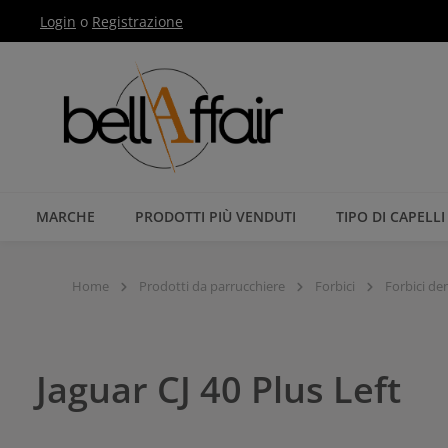
Login
o
Registrazione
Passa alla navigazione principale
MARCHE
PRODOTTI PIÙ VENDUTI
TIPO DI CAPELLI
Home
Prodotti da parrucchiere
Forbici
Forbici de
Jaguar CJ 40 Plus Left