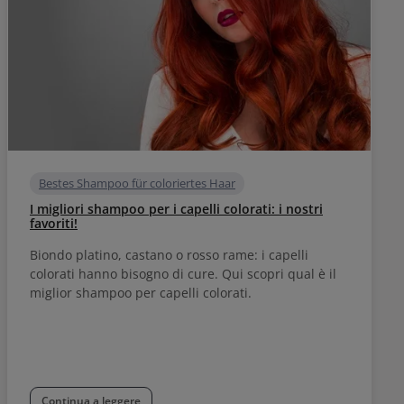
Bestes Shampoo für coloriertes Haar
I migliori shampoo per i capelli colorati: i nostri
favoriti!
Biondo platino, castano o rosso rame: i capelli
colorati hanno bisogno di cure. Qui scopri qual è il
miglior shampoo per capelli colorati.
Continua a leggere