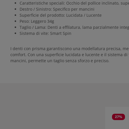
Caratteristiche speciali: Occhio del pollice inclinato, sup
Destro / Sinistro: Specifico per mancini
Superficie del prodotto: Lucidata / Lucente
Peso: Leggero 34g
Taglio / Lama: Denti a effilatura, lama parzialmente int
Sistema di vite: Smart Spin
I denti con prisma garantiscono una modellatura precisa, mentre
comfort. Con una superficie lucidata e lucente e il sistema d
mancini, permette un taglio senza sforzo e preciso.
Salta la gall
27
%