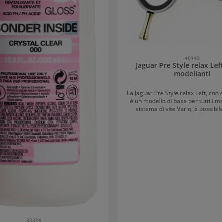
40142
Jaguar Pre Style relax Lef
modellanti
La Jaguar Pre Style relax Left, con 
è un modello di base per tutti i ma
sistema di vite Vario, è possibi
facilmente la scorrevolezza. Grazi
speciale inossidabile, la model
garantisce una qualità affid
32374