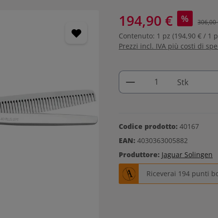
194,90 €
%
306,00 
Contenuto:
1 pz
(194,90 € / 1 p
Prezzi incl. IVA più costi di sp
Quantità del prodo
Stk
Codice prodotto:
40167
EAN:
4030363005882
Produttore:
Jaguar Solingen
Riceverai 194 punti b