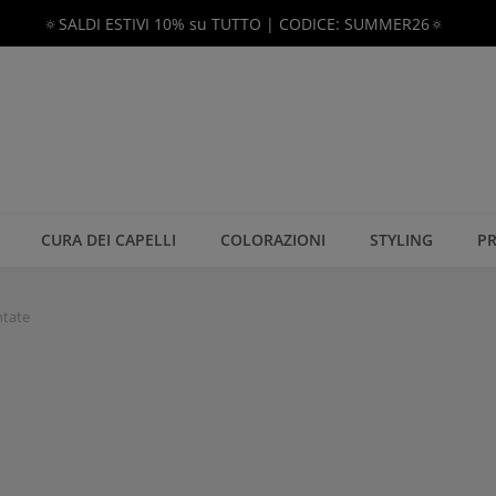
🔅SALDI ESTIVI 10% su TUTTO | CODICE: SUMMER26🔅
CURA DEI CAPELLI
COLORAZIONI
STYLING
PR
ntate