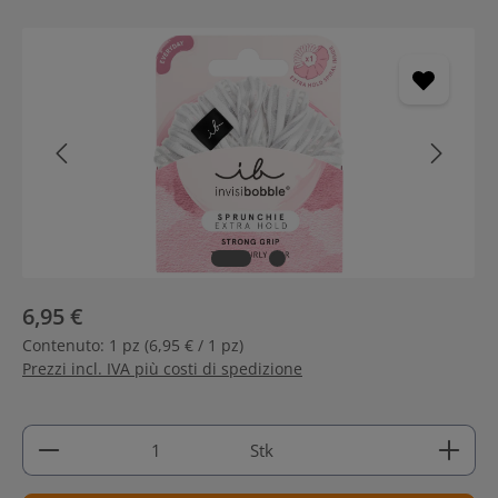
Salta la galleria di immagini
6,95 €
Contenuto:
1 pz
(6,95 € / 1 pz)
Prezzi incl. IVA più costi di spedizione
Quantità del prodotto: inserisci la quantità deside
Stk