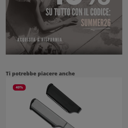
Salta la galleria dei prodotti
Ti potrebbe piacere anche
40
%