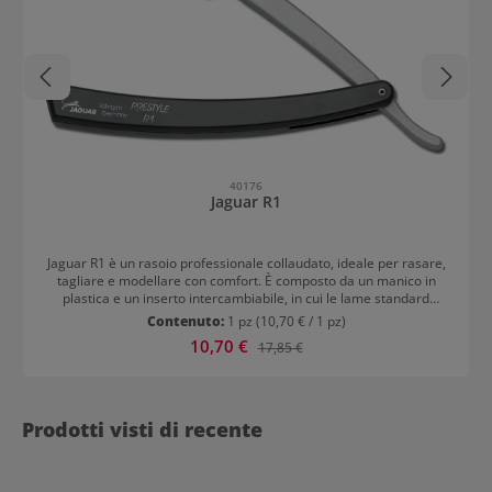
40176
Jaguar R1
Jaguar R1 è un rasoio professionale collaudato, ideale per rasare,
tagliare e modellare con comfort. È composto da un manico in
plastica e un inserto intercambiabile, in cui le lame standard
possono essere inserite rapidamente e in tutta sicurezza. Il rasoio
Contenuto:
1 pz
(10,70 € / 1 pz)
Jaguar R1 è utilizzato in molti saloni di parrucchieri professionali.
Prezzo di vendita:
10,70 €
Prezzo normale:
17,85 €
Prodotti visti di recente