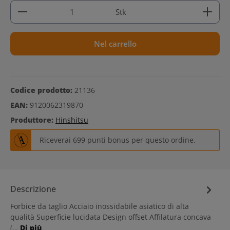
Quantità del prodotto: inserisci la quantità deside
Stk
Nel carrello
Codice prodotto:
21136
EAN:
9120062319870
Produttore:
Hinshitsu
Riceverai 699 punti bonus per questo ordine.
Descrizione
Forbice da taglio Acciaio inossidabile asiatico di alta
qualità Superficie lucidata Design offset Affilatura concava
(…
Di più