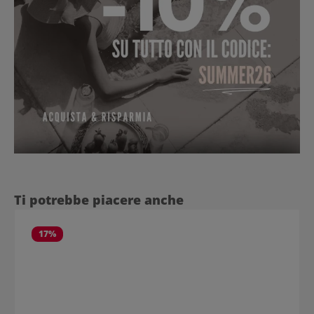
Salta la galleria dei prodotti
Ti potrebbe piacere anche
17
%