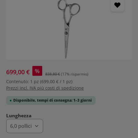
%
699,00 €
838,80 €
(17% risparmio)
Contenuto:
1 pz
(699,00 € / 1 pz)
Prezzi incl. IVA più costi di spedizione
Disponibile, tempi di consegna: 1–3 giorni
Seleziona
Lunghezza