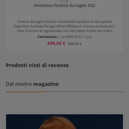
21135
Hinshitsu Forbice da taglio SG2
Forbice da taglio Acciaio inossidabile asiatico di alta qualità
Superficie lucidata Design offset Affilatura concava (convessa) /
Slice Sistema di regolazione con vite piatta Anello per il dito
forgiato Stop in gomma integrato Per destrorsi
Contenuto:
1 pz
(699,00 € / 1 pz)
Prezzo di vendita:
699,00 €
Prezzo normale:
838,80 €
Prodotti visti di recente
Dal nostro
magazine