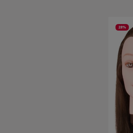
Salta la gall
28
%