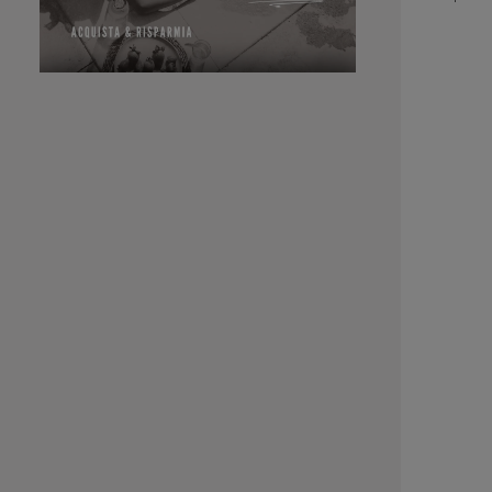
Proteinhaar
termici fin
di circa 
annoda
particola
tendenza,
l'alle