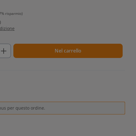
7% risparmio)
)
edizione
tto: inserisci la quantità desiderata o u
Nel carrello
nus per questo ordine.