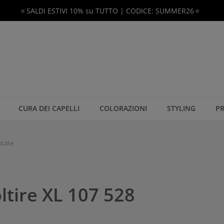
🔅SALDI ESTIVI 10% su TUTTO | CODICE: SUMMER26🔅
CURA DEI CAPELLI
COLORAZIONI
STYLING
PR
ntate
oltire XL 107 528