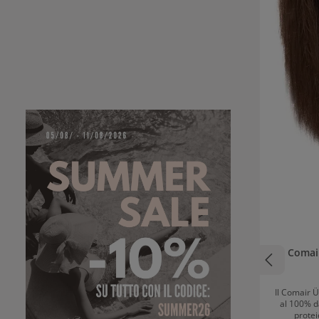
Comai
Il Comair 
al 100% d
prote