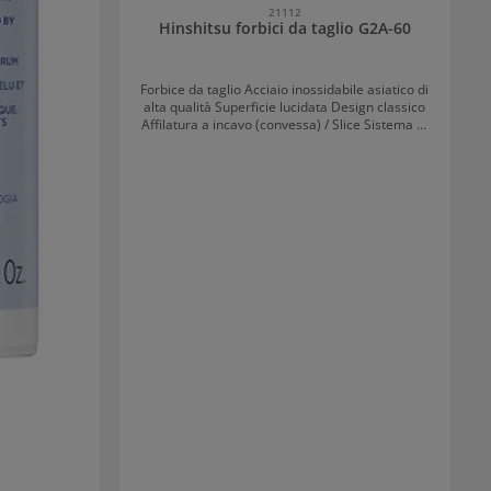
21112
Hinshitsu forbici da taglio G2A-60
Forbice da taglio Acciaio inossidabile asiatico di
alta qualità Superficie lucidata Design classico
Affilatura a incavo (convessa) / Slice Sistema di
regolazione con vite Anello per dito rimovibile
Stop in gomma integrato Per destrorsi