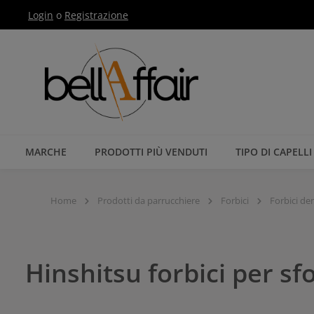
Login
o
Registrazione
Passa alla navigazione principale
MARCHE
PRODOTTI PIÙ VENDUTI
TIPO DI CAPELLI
Home
Prodotti da parrucchiere
Forbici
Forbici de
Hinshitsu forbici per sf