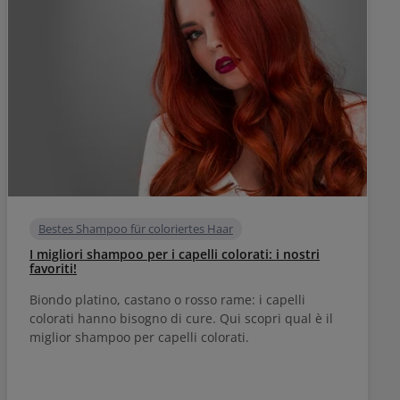
Bestes Shampoo für coloriertes Haar
I migliori shampoo per i capelli colorati: i nostri
favoriti!
Biondo platino, castano o rosso rame: i capelli
colorati hanno bisogno di cure. Qui scopri qual è il
miglior shampoo per capelli colorati.