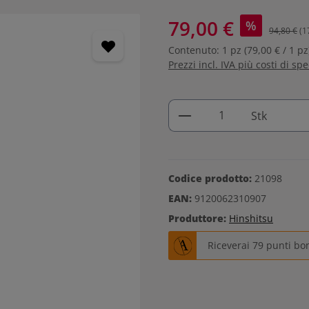
79,00 €
%
94,80 €
(1
Contenuto:
1 pz
(79,00 € / 1 pz
Prezzi incl. IVA più costi di sp
Quantità del prodo
Stk
Codice prodotto:
21098
EAN:
9120062310907
Produttore:
Hinshitsu
Riceverai 79 punti bo