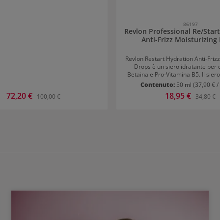
86197
Revlon Professional Re/Start Hydratio
Anti-Frizz Moisturizing
Revlon Restart Hydration Anti-Friz
Drops è un siero idratante per 
Betaina e Pro-Vitamina B5. Il siero
chi ha capelli crespi e desidera u
Contenuto:
50 ml
(37,90 € /
duratura contro l'effetto crespo
Prezzo di vendita:
72,20 €
Prezzo di vendita:
18,95 €
Prezzo normale:
Prezzo n
100,00 €
34,80 €
lucentezza e morbidezza ai capell
viene racchiusa nella fibra capillar
capelli. Inoltre, viene riequilibrato
del cuoio capelluto.