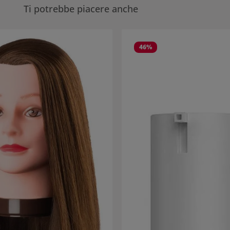
Ti potrebbe piacere anche
eria dei prodotti
46
%