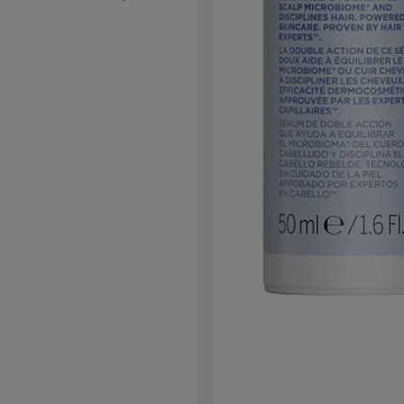
 può essere modellato con strumenti
o a 140°C. La lunghezza dei capelli è
60 cm ed è realizzato con tecnica di
tura classica. Il Übungskopf è
rmente adatto per acconciature di
 taglio, styling, asciugatura e per
namento di tecniche di treccia e
acconciature raccolte.