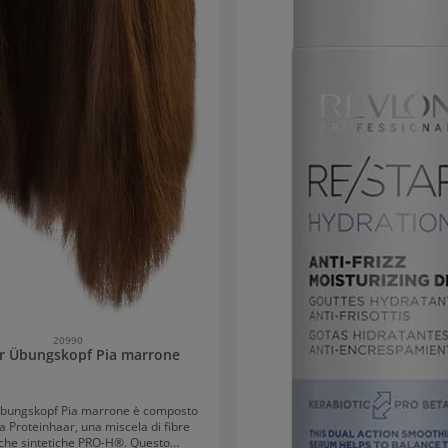
20990
r Übungskopf Pia marrone
Übungskopf Pia marrone è composto
a Proteinhaar, una miscela di fibre
iche sintetiche PRO-H®. Questo