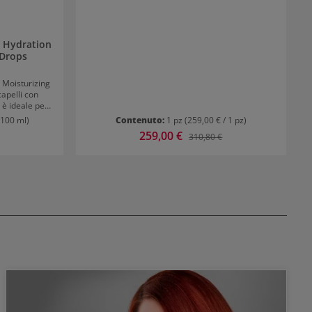
n
 Drops
z Moisturizing
capelli con
 è ideale per
na protezione
 100 ml)
Contenuto:
1 pz
(259,00 € / 1 pz)
. Conferisce
Prezzo di vendita:
259,00 €
ormale:
Prezzo normale:
310,80 €
i. L'umidità
e, levigando i
 il microbioma