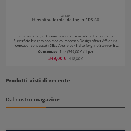
21129
Hinshitsu forbici da taglio SDS-60
Forbice da taglio Acciaio inossidabile asiatico di alta qualità
Superficie levigata con motivo impresso Design offset Affilatura
concava (convessa) / Slice Anello per il dito forgiato Stopper in
gomma integrato Per destrimani
Contenuto:
1 pz
(349,00 € / 1 pz)
Prezzo di vendita:
349,00 €
Prezzo normale:
418,80 €
Prodotti visti di recente
Dal nostro
magazine