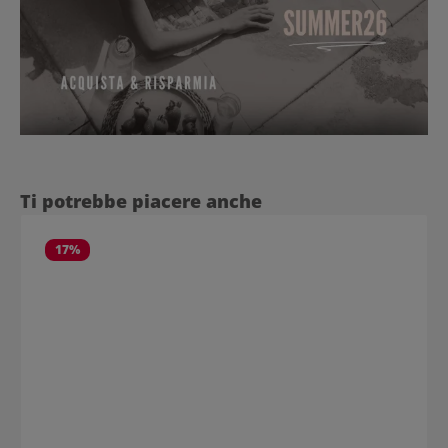
Salta la galleria dei prodotti
Ti potrebbe piacere anche
17
%