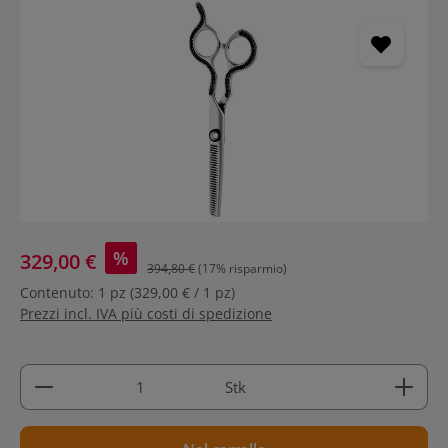
Salta la galleria di immagini
%
329,00 €
394,80 €
(17% risparmio)
Contenuto:
1 pz
(329,00 € / 1 pz)
Prezzi incl. IVA più costi di spedizione
Quantità del prodotto: inserisci la quantità deside
Stk