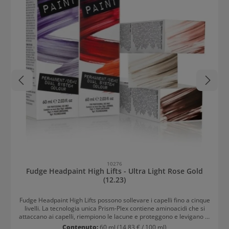
10276
Fudge Headpaint High Lifts - Ultra Light Rose Gold
(12.23)
Fudge Headpaint High Lifts possono sollevare i capelli fino a cinque
livelli. La tecnologia unica Prism-Plex contiene aminoacidi che si
attaccano ai capelli, riempiono le lacune e proteggono e levigano la
struttura dei capelli. Si ottiene un colore uniforme che riflette la
Contenuto:
60 ml
(14,83 € / 100 ml)