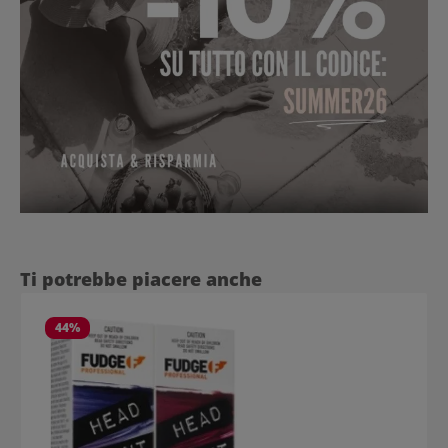
Salta la galleria dei prodotti
Ti potrebbe piacere anche
44
%