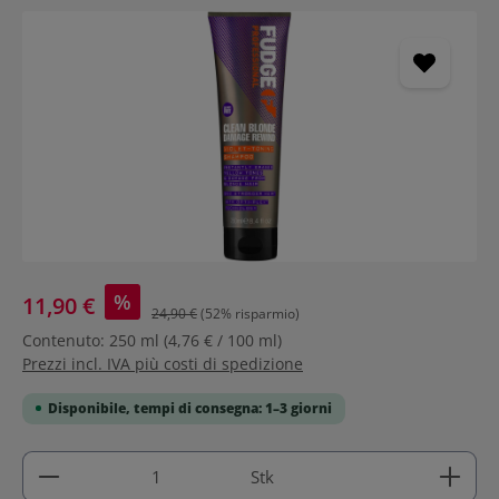
Salta la galleria di immagini
%
11,90 €
24,90 €
(52% risparmio)
Contenuto:
250 ml
(4,76 € / 100 ml)
Prezzi incl. IVA più costi di spedizione
Disponibile, tempi di consegna: 1–3 giorni
Quantità del prodotto: inserisci la quantità deside
Stk