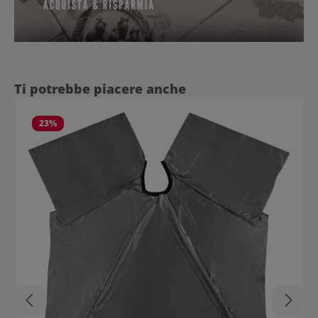
Salta la galleria dei prodotti
Ti potrebbe piacere anche
23
%