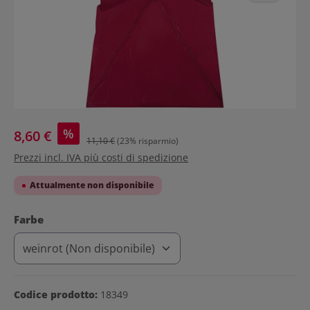
%
8,60 €
11,10 €
(23% risparmio)
Prezzi incl. IVA più costi di spedizione
Attualmente non disponibile
Seleziona
Farbe
Codice prodotto:
18349