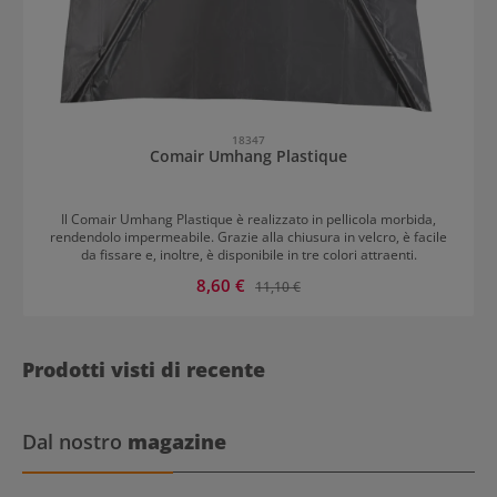
18347
Comair Umhang Plastique
Il Comair Umhang Plastique è realizzato in pellicola morbida,
rendendolo impermeabile. Grazie alla chiusura in velcro, è facile
da fissare e, inoltre, è disponibile in tre colori attraenti.
Prezzo di vendita:
8,60 €
Prezzo normale:
11,10 €
Prodotti visti di recente
Dal nostro
magazine