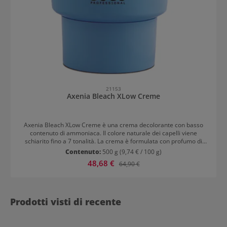
21153
Axenia Bleach XLow Creme
Axenia Bleach XLow Creme è una crema decolorante con basso
contenuto di ammoniaca. Il colore naturale dei capelli viene
schiarito fino a 7 tonalità. La crema è formulata con profumo di
lavanda e arricchita con proteine di germe di grano per mantenere
Contenuto:
500 g
(9,74 € / 100 g)
la compattezza della struttura dei capelli. Il basso contenuto di
Prezzo di vendita:
48,68 €
Prezzo normale:
64,90 €
ammoniaca e la formula speciale della crema rendono questa
decolorazione particolarmente efficace. La decolorazione ha anche
un effetto protettivo e nutriente e un effetto anti-giallo. Dopo
l'applicazione si percepisce un delicato profumo di lavanda.
Applicazione di Axenia Bleach XLow Creme Mescolare Axenia
Prodotti visti di recente
Bleach XLow Creme e Axenia LAB OXIDIZING Emulsion in una
ciotola non metallica. Il rapporto di miscelazione varia a seconda
della tecnica di lavoro e del risultato desiderato tra 1:1 e 1:2.