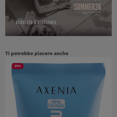
Salta la galleria dei prodotti
Ti potrebbe piacere anche
25
%