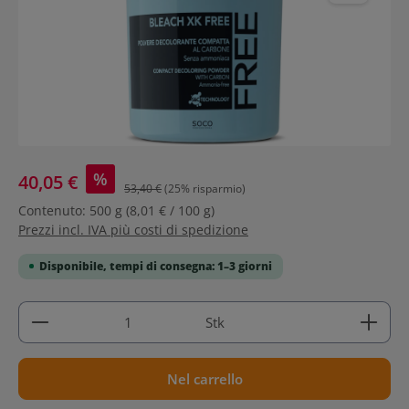
%
40,05 €
53,40 €
(25% risparmio)
Contenuto:
500 g
(8,01 € / 100 g)
Prezzi incl. IVA più costi di spedizione
Disponibile, tempi di consegna: 1–3 giorni
Quantità del prodotto: inserisci la quantità deside
Stk
Nel carrello