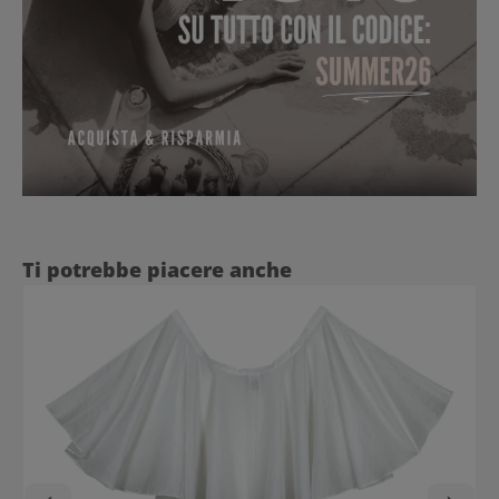
Salta la galleria dei prodotti
Ti potrebbe piacere anche