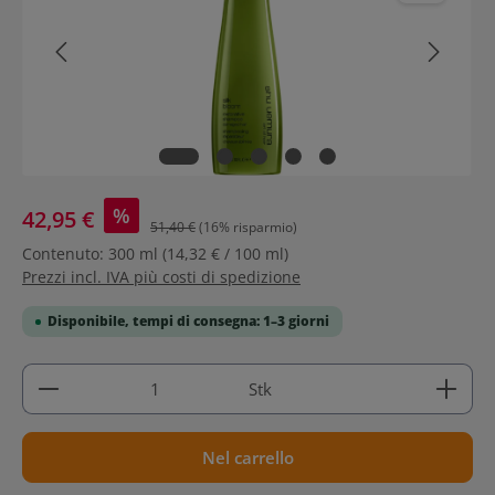
%
42,95 €
51,40 €
(16% risparmio)
Contenuto:
300 ml
(14,32 € / 100 ml)
Prezzi incl. IVA più costi di spedizione
Disponibile, tempi di consegna: 1–3 giorni
Quantità del prodotto: inserisci la quantità deside
Stk
Nel carrello