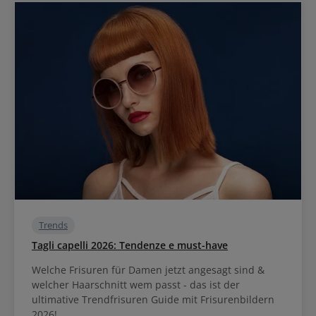
Trends
Tagli capelli 2026: Tendenze e must-have
Welche Frisuren für Damen jetzt angesagt sind &
welcher Haarschnitt wem passt - das ist der
ultimative Trendfrisuren Guide mit Frisurenbildern
2026!