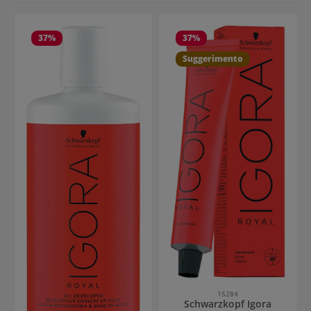
37
%
37
%
Suggerimento
15284
Schwarzkopf Igora