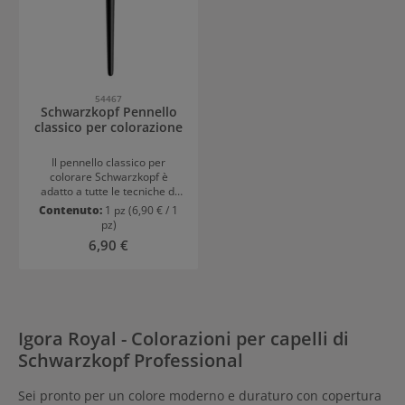
54467
Schwarzkopf Pennello
classico per colorazione
Il pennello classico per
colorare Schwarzkopf è
adatto a tutte le tecniche di
colorazione in salone. È uno
Contenuto:
1 pz
(6,90 € / 1
degli strumenti più importanti
pz)
per i parrucchieri.
Prezzo normale:
6,90 €
Igora Royal - Colorazioni per capelli di
Schwarzkopf Professional
Sei pronto per un colore moderno e duraturo con copertura