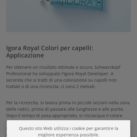
Igora Royal Colori per capelli:
Applicazione
Per ottenere un risultato ottimale e sicuro, Schwarzkopf
Professional ha sviluppato l'Igora Royal Developer. A
seconda che si tratti di una colorazione su capelli non
trattati o di una ricrescita, ci sono 2 metodi.
Per la ricrescita, si lavora prima in piccole sezioni nella zona
delle radici, prima di passare alle lunghezze e alle punte.
Dopo il tempo di posa appropriato, si risciacqua il colore.
Successivamente, i capelli necessitano di una finitura per
Questo sito Web utilizza i cookie per garantire la
sigillare la fibra capillare e trattenere il colore in modo
migliore esperienza possibile.
duraturo. A tal fine, esiste la linea strutturante
Fibreplex
.