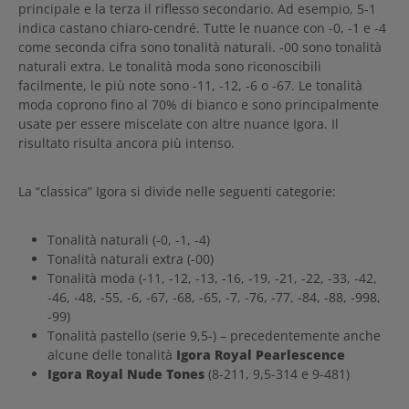
principale e la terza il riflesso secondario. Ad esempio, 5-1
indica castano chiaro-cendré. Tutte le nuance con -0, -1 e -4
come seconda cifra sono tonalità naturali. -00 sono tonalità
naturali extra. Le tonalità moda sono riconoscibili
facilmente, le più note sono -11, -12, -6 o -67. Le tonalità
moda coprono fino al 70% di bianco e sono principalmente
usate per essere miscelate con altre nuance Igora. Il
risultato risulta ancora più intenso.
La “classica” Igora si divide nelle seguenti categorie:
Tonalità naturali (-0, -1, -4)
Tonalità naturali extra (-00)
Tonalità moda (-11, -12, -13, -16, -19, -21, -22, -33, -42,
-46, -48, -55, -6, -67, -68, -65, -7, -76, -77, -84, -88, -998,
-99)
Tonalità pastello (serie 9,5-) – precedentemente anche
alcune delle tonalità
Igora Royal Pearlescence
Igora Royal Nude Tones
(8-211, 9,5-314 e 9-481)