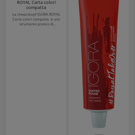
disponibile in un packaging
ROYAL Carta colori
massime
sostenibile. Consigli per
compatta
l'applicazione di Schwarzkopf
La chwarzkopf IGORA ROYAL
Igora Royal Cool Rapporto di
Carta colori compatta è uno
miscelazione 1:1 Tempo di
strumento pratico di
posa 30-45 minuti Miscelabile
consulenza per servizi di
con Igora Royal Oil Developer
colorazione professionali in
3%, 6% o 9% Risultati con
salone. Grazie al formato
Schwarzkopf Igora Royal Cool
compatto, offre una rapida
Tonalità moderne e fredde
panoramica delle tonalità
Elevata intensità di colore
Igora Royal più pop- lar e
Perfetto equilibrio di colore
aiuta i parrucchieri a
anche su capelli porosi Fino al
prendere decisioni di colore
100% di copertura dei capelli
in modo efficiente e
bianchi Durata massima del
preciso.La disposizione
colore Assoluta fedeltà alle
chiara dei campioni di colore
mèches
facilita la scelta delle tonalità
adatte e permette una
consulenza professionale al
cliente direttamente sul posto
di lavoro. Ideale per l’uso
quotidiano in salone, servizi
di colore creativi e concept di
colorazione
personalizzati.Vantaggi della
scheda colori:Scheda colori
compatta per la routine
professionale del