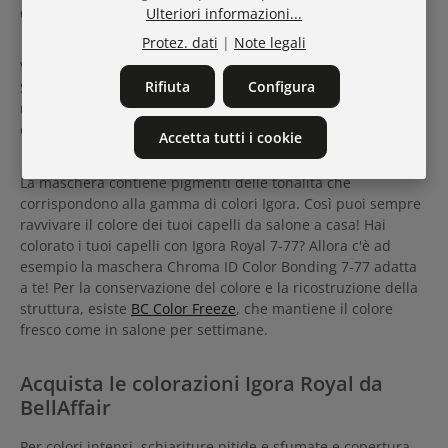
Ulteriori informazioni...
Questa è ideale per la cura post-colorazione o schiaritura.
Protez. dati
|
Note legali
Vuoi ravvivare il colore senza tingere? Per questo
Rifiuta
Configura
Schwarzkopf propone la maschera Chroma ID Bonding. È
una maschera che ravviva il colore e cura la struttura dei
capelli, coordinata con le tonalità.
Accetta tutti i cookie
La maschera contiene pigmenti delle tonalità che
corrispondono alla gamma di colori Igora. Così puoi sempre
ravvivare il colore dei tuoi capelli da salone a casa! Hai
colorato i tuoi capelli con Igora Royal 7-77? Allora c'è ad
esempio la maschera Chroma ID Color Bonding 7-77 adatta
a te! Per la conservazione del colore e la ricostruzione della
struttura, esiste
BC Color Freeze
, che mantiene il colore
fresco come in salone per settimane.
Acquista le colorazioni Igora Royal da
BellAffair
Per colori intensi, schiariture nitide e sfumate e copertura