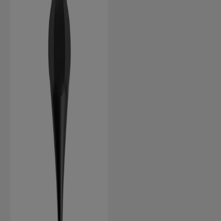
Take Over in una gamma di
rossi non raffinati, che
possono essere resi più
pastello a piacere con il
Pastelfier. I professionisti del
colore Santos e Jennison
aprono una serie di 3 team
che creeranno tonalità molto
speciali e uniche nella linea
Igora Royal Take Over.